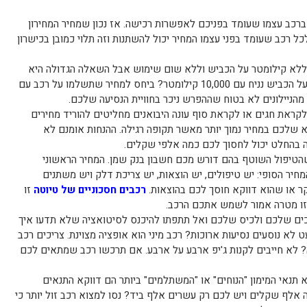
ברכב עצמו שעומד בפניכם לאפשרות רכישה. אז נכון שמחיר המחירון
כל רכב שעומד בפני עצמו המחיר יכול להשתנות וזה תלוי כמובן בכישרון
לא קילומטר על הכביש וללא שום שימוש אבל השאלה הגדולה היא
איזה נזק כבר יש ברכב של שנתיים על הכביש נניח עם 10,000 קילומטר? ביחס למחיר שתשלמו על רכב עם
הניילונים לא בטוח שההפרש ניכר בחוויית הנסיעה שלכם.
לקראת חגים או לקראת סוף עונה היבואנים מחליטים להוריד מחירים
 שלכם במחיר נמוך יותר מאשר תקופה רגילה. ההנחות אומנם לא
ה בהחלט יכול לחסוך לכם כמה אלפי שקלים.
שהטיפול השוטף בהם דורש מכם חשבון בנק שמן. המחיר הראשוני
יר הסופי: יש טיפולים, יש הוצאות, יש צריכת דלק ויש משתנים
ר או שהוא דווקא חוסך לכם בהוצאות.
רכבים חסכוניים של טיוטה
זו
זו מטרה אמור לשמש אתכם הרכב.
ים שלכם ולכיס שלכם ואל תתפתו להיכנס לסיטואציה שלא תדעו איך
 לא נוסעים נסיעות ארוכות? רכב מיני הוא אופציה מצוינת. צריכים רכב
 לא חייבים לקנות ג'יפ ארבע על ארבע. אם תרכשו רכב שמתאים לכם
א תנאי המימון "הנוחים" או "המשתלמים" ביותר הם דווקא התנאים
 אלף שקלים ויש לכם רק עשרים אלף ביד? נסו למצוא רכב זול יותר כי