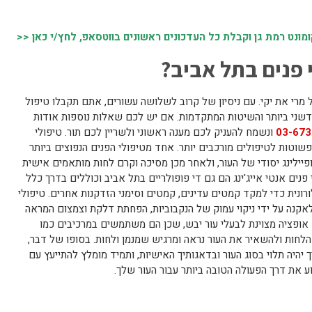
נט רמת גן וקבלת כל העדכונים ראשונים בווטסאפ, לחץ/י כאן <<
 פנים בתל אביב?
מרי את יקי. עם ניסיון של קרוב לשלושה עשורים, אתם תקבלו טיפול
דשני ביותר והשיטות המתקדמות. אם יש לכם שאלות נוספות אודות
03-673
ונשמח להעניק לכם מענה ראשוני ולשריין לכם תור. טיפולי
 פשוטות לטיפולים מורכבים יותר. אחד מטיפולי הפנים הנפוצים ביותר
 ופיילינג יסודי של העור, ולאחר מכן מסיכה וקרם לחות מותאמים אישית
פנים אנטי אייג'ינג הם גם די פופולריים בתל אביב וכוללים בדרך כלל
ינול וחומצה היאלורונית כדי למקד קמטים עדינים, קמטים וסימני הזדקנות אחרים. טיפולי
 לאקנה על ידי ניקוי עמוק של הנקבוביות, הפחתת דלקת וצמצום המראה
 אופציה מצוינת לבעלי עור יבש, שכן הם משתמשים במרכיבים כמו
 הלחות ולהשאיר את העור נראה ומרגיש שמנמן ולחות. בסופו של דבר,
יהיה תלוי בסוג העור ובדאגותיך האישיות, ותמיד מומלץ להתייעץ עם
 את דרך הפעולה הטובה ביותר עבור העור שלך.