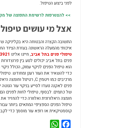
לפני ביצוע הטיפול.
>> להצטרפות לרשימת התפוצה של מקומו
אצל מי עושים טיפולי
התשובה הקצרה והבטוחה היא בקליניקה של 
איכותי מהמעלה הראשונה בעזרת הציוד הח
טיפולי פנים בתל אביב
, חייגו אלינו
3921
פנים בתל אביב יכולים לנוע בין פרוצדורות
הוא טיפול הפנים לניקוי עמוק, הכולל ניקוי
כדי להשאיר את העור רענן ומחודש. טיפולי 
מרכיבים כמו ויטמין C, רט
פנים לאקנה נועדו לסייע בניקוי עור הנוטה
של כתמים. לבסוף, טיפולי לחות לפנים הם
חומצה היאלורונית ואלוורה כדי להחזיר את
טיפול הפנים הספציפי המתאים ביותר עבורך 
קוסמטיקאית או רופא עור מוסמך כדי לקבוע
WhatsApp
Facebook