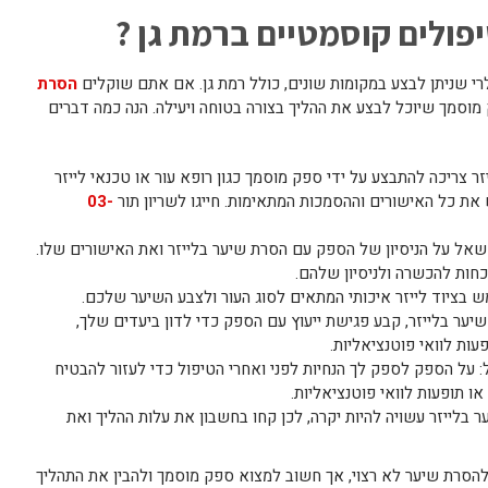
פולים קוסמטיים ברמת גן ?
רי שניתן לבצע במקומות שונים, כולל רמת גן. אם אתם שוקלים
הסרת
מוסמך שיוכל לבצע את ההליך בצורה בטוחה ויעילה. הנה כמה דברים
 צריכה להתבצע על ידי ספק מוסמך כגון רופא עור או טכנאי לייזר
 את כל האישורים וההסמכות המתאימות. חייגו לשריון תור
03-
 שאל על הניסיון של הספק עם הסרת שיער בלייזר ואת האישורים שלו.
כחות להכשרה ולניסיון שלהם.
 בציוד לייזר איכותי המתאים לסוג העור ולצבע השיער שלכם.
שיער בלייזר, קבע פגישת ייעוץ עם הספק כדי לדון ביעדים שלך,
עות לוואי פוטנציאליות.
ל: על הספק לספק לך הנחיות לפני ואחרי הטיפול כדי לעזור להבטיח
או תופעות לוואי פוטנציאליות.
 בלייזר עשויה להיות יקרה, לכן קחו בחשבון את עלות ההליך ואת
 להסרת שיער לא רצוי, אך חשוב למצוא ספק מוסמך ולהבין את התהליך