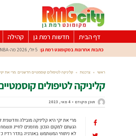
דף הבית
חדשות רמת גן
קהילה
כתבות אחרונות במקומונט רמת גן:
5 יולי, 2026
מה-NBA למרכז הפיתוח ברמת גן: עומרי כספי במפגש הוקרה מיוחד
ראשי
»
צרכנות
»
קליניקה לטיפולים קוסמטיים חדשניים: מרי את יקי
קליניקה לטיפולים קוסמטיים 
תוכן מקודם
4 מאי, 2023
מרי את יקי היא קליניקה מובילה וחדשנית ל
הגעתם למקום הנכון. מוזמנים לחייג ונשמח
לא ניתוחי המשתמש באנרגיה בתדר רדיו כד