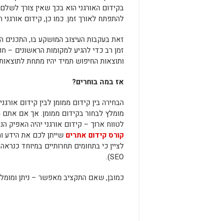
בקידום האורגני הוא בכך שאין צורך לשלם 
להתפתח לאורך זמן. כמו כן, קידום אורגני 
זאת בעקבות העיצוב המושקע בו, התכנים הא
זמן רב כדי להגיע למקומות הראשונים – חו
ותוצאות החיפוש תמיד יהיו מתחת לתוצאות 
אז במה בוחרים?
הבחירה בין קידום ממומן לבין קידום אורגני
מומלץ לבחור בקידום ממומן. אך אם אתם רו
לטווח ארוך – קידום אורגני יהיה האפיק ה
קורס קידום אתרים
שייתן לכם את הידע 
לציין כי בתחומים תחרותיים במיוחד כנראה
SEO).
כמובן, שאם התקציב מאפשר – ניתן ומומלץ לשלב בין 2 הערוצים