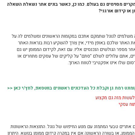
במקרים מסוימים גם בעולם. כמו כן, כאשר בונים אתר נשאלת השאלה
 או קידום אורגני?
 משלמים לגוגל שתמקם אתכם במקומות הראשונים ומשלמים לה על
את האתר שלכם באופן מידי, אין צורך להשקיע רבות בנראות האתר
אחר מספר הגולשים הנכנסים אליו. עם זאת, לקידום הממומן יש גם
קרים, אתם עלולים לשלם "סתם" על קליקים של עסקים מתחרים או
ום שלו אינו אפקטיבי לטווח הארוך.
נט רמת גן וקבלת כל העדכונים ראשונים בווטסאפ, לחץ/י כאן <<
לעשות מזה גם מקצוע
תוח עסקי
ום אתרים טבעי המתמזג עם מנוע החיפוש של גוגל. התוצאות הראשונות
ממומן, או בשורה הראשונה אם אין במקרה קידום ממומן בנושא. היתרון