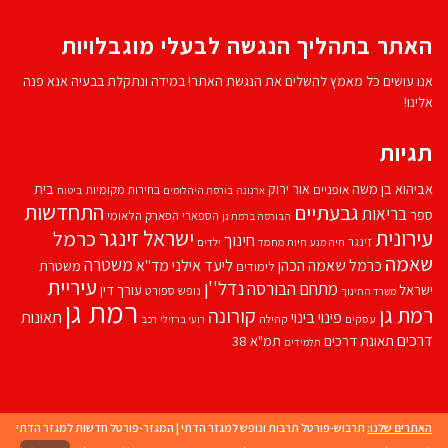
האתר בתהליך הנגשה לבעלי מוגבלויות
אנו עושים כל מאמץ להשלים את הנגשת האתר! במידה ונתקלת בבעיה אנא פנה
אלינו!
תגיות
אביהוא בן משה
בית
אור ירוק
אופניים
בחירות מקומיות
ארנונה
בורסת היהלומים
ביטוח
התחדשות
גבעתיים
בריאות
ספר
הספארי
הפארק הלאומי
הבורסה ברמת גן
עירונית
ישראל זינגר
כרמל
חינוך
זינגר
חיות מחמד
ילדים
חיה מנע
שאמה
משטרה
ליעד אילני
כרמל שאמה הכהן
מד''א
משטרת
לימודים
עיריית
נדל''ן
מתחם הבורסה
ישראל
עורך דין
נופש
ספורט
משרד החינוך
רמת גן
רמת גן
קורונה
פינוי בינוי
תאונות
עסקים
קהילה
רועי ברזילי
רכב
דרכים
תאונת דרכים
תמ"א 38
תלמידים
האתרים שלנו:
תרבוש-פורטל תרבות ונופש למגזר הדתי
|
המגזר-פורטל חדשות למגזר הדתי