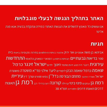
האתר בתהליך הנגשה לבעלי מוגבלויות
אנו עושים כל מאמץ להשלים את הנגשת האתר! במידה ונתקלת בבעיה אנא פנה
אלינו!
תגיות
אביהוא בן משה
בית
אור ירוק
אופניים
בחירות מקומיות
ארנונה
בורסת היהלומים
ביטוח
התחדשות
גבעתיים
בריאות
ספר
הספארי
הפארק הלאומי
הבורסה ברמת גן
עירונית
ישראל זינגר
כרמל
חינוך
זינגר
חיות מחמד
ילדים
חיה מנע
שאמה
משטרה
ליעד אילני
כרמל שאמה הכהן
מד''א
משטרת
לימודים
עיריית
נדל''ן
מתחם הבורסה
ישראל
עורך דין
נופש
ספורט
משרד החינוך
רמת גן
רמת גן
קורונה
פינוי בינוי
תאונות
עסקים
קהילה
רועי ברזילי
רכב
דרכים
תאונת דרכים
תמ"א 38
תלמידים