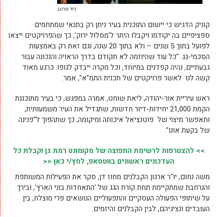
דוד סרנוב
קוניק הדגיש כי יישום התוכנית בעיר ניתן רק בתנאי שמתחמים
ספציפיים בה יקודמו ויקבלו היתר ל'מסלול ירוק', כך שהפרויקטים ייצאו
לפועל בתוך 5 שנים – ולא בתוך 20 שנה, וגם זאת רק באמצעות
הסכמי-גג. "כל עוד שהיוזמה לא תקודם בדרך הראויה והנכונה עבור
גבעתיים, נהיה קפדנים במיוחד, וכל מקרה ייבדק לגופו. כרגע מאוד
קשה לנו לאשר פרויקטים של תכנית התמ"א", אמר.
ראש עיריית אור-יהודה, ליאת שוחט, אמרה במפגש, כי בעיר מתוכננת
הקמת 21,000 יחידות-דיור חדשות, שתגדיל את העיר משמעותית,
ותאפשר מיצוי של פוטנציאל איכותה ומיקומה, כך שתהפוך ל"פנינה
של בקעת אונו".
>> להצטרפות לרשימת התפוצה של מקומונט רמת גן וקבלת כל
העדכונים ראשונים בווטסאפ, לחץ/י כאן <<
משה נחום, יו"ר ארגון הקבלנים מחוז דן, סקר את הפעילות המשותפת
והנרחבת שמתקיימת תחת קורת הגג של 'התאחדות בוני הארץ', ובירך
על שיתופי הפעולה העסקיים והתפעוליים הנושאים פרי מוצלח, בין
העובדים ונציגיהם, לבין הקבלנים והיזמים.