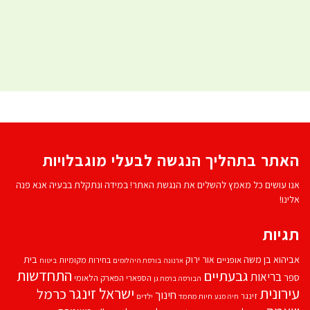
האתר בתהליך הנגשה לבעלי מוגבלויות
אנו עושים כל מאמץ להשלים את הנגשת האתר! במידה ונתקלת בבעיה אנא פנה
אלינו!
תגיות
אביהוא בן משה
בית
אור ירוק
אופניים
בחירות מקומיות
ארנונה
בורסת היהלומים
ביטוח
התחדשות
גבעתיים
בריאות
ספר
הספארי
הפארק הלאומי
הבורסה ברמת גן
עירונית
ישראל זינגר
כרמל
חינוך
זינגר
חיות מחמד
ילדים
חיה מנע