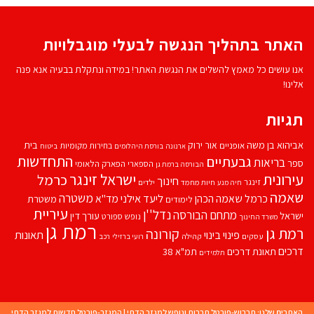
האתר בתהליך הנגשה לבעלי מוגבלויות
אנו עושים כל מאמץ להשלים את הנגשת האתר! במידה ונתקלת בבעיה אנא פנה
אלינו!
תגיות
אביהוא בן משה
בית
אור ירוק
אופניים
בחירות מקומיות
ארנונה
בורסת היהלומים
ביטוח
התחדשות
גבעתיים
בריאות
ספר
הספארי
הפארק הלאומי
הבורסה ברמת גן
עירונית
ישראל זינגר
כרמל
חינוך
זינגר
חיות מחמד
ילדים
חיה מנע
שאמה
משטרה
ליעד אילני
כרמל שאמה הכהן
מד''א
משטרת
לימודים
עיריית
נדל''ן
מתחם הבורסה
ישראל
עורך דין
נופש
ספורט
משרד החינוך
רמת גן
רמת גן
קורונה
פינוי בינוי
תאונות
עסקים
קהילה
רועי ברזילי
רכב
דרכים
תאונת דרכים
תמ"א 38
תלמידים
האתרים שלנו:
תרבוש-פורטל תרבות ונופש למגזר הדתי
|
המגזר-פורטל חדשות למגזר הדתי