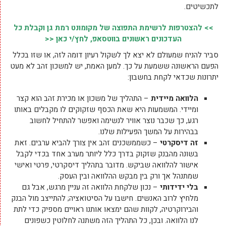
לתכשיטים.
>> להצטרפות לרשימת התפוצה של מקומונט רמת גן וקבלת כל
העדכונים ראשונים בווטסאפ, לחץ/י כאן <<
סביר להניח שמעולם לא יצא לך לשקול רעיון דומה לזה, או שזו בכלל
הפעם הראשונה ששמעת על כך. למען האמת, יש למשכון זהב לא מעט
יתרונות שכדאי לקחת בחשבון:
הלוואה מיידית
– התהליך של משכון או מכירת זהב הוא קצר
ומיידי. המשמעות היא שאת הכסף שזקוקים לו מקבלים באותו
רגע, כך שכבר נוצר אוויר לנשימה ואפשר להתחיל לחשוב
בבהירות על המשך הפעילות שלנו.
זה דיסקרטי
– כשממשכנים זהב אין צורך להביא ערבים. זאת
בשונה מהבנק שזקוק בדרך כלל ליותר מערב אחד בכדי לקבל
אישור להלוואה שביקש. מדובר בתהליך דיסקרטי, פרטי ואישי
שמתנהל אך ורק בין מבקש ההלוואה ובין העסק.
בלי ידידותי
– נכון שלקחת הלוואה זה עניין מרגש, אבל גם
מלחיץ לרוב האנשים. חישבו על הסיטואציה; להתייצב מול הבנק
והבירוקרטיה, לקוות שהם ימצאו אותנו ראויים מספיק כדי לתת
לנו הלוואה. ובכן, כל התהליך הזה משתנה לחלוטין כשפונים