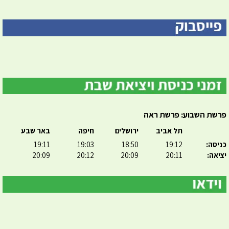
פרשת השבוע: פרשת ראה
תל אביב
ירושלים
חיפה
באר שבע
כניסה:
19:12
18:50
19:03
19:11
יציאה:
20:11
20:09
20:12
20:09