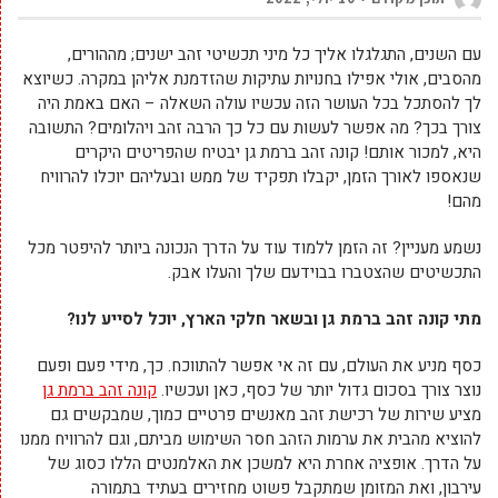
עם השנים, התגלגלו אליך כל מיני תכשיטי זהב ישנים; מההורים,
מהסבים, אולי אפילו בחנויות עתיקות שהזדמנת אליהן במקרה. כשיוצא
לך להסתכל בכל העושר הזה עכשיו עולה השאלה – האם באמת היה
צורך בכך? מה אפשר לעשות עם כל כך הרבה זהב ויהלומים? התשובה
היא, למכור אותם! קונה זהב ברמת גן יבטיח שהפריטים היקרים
שנאספו לאורך הזמן, יקבלו תפקיד של ממש ובעליהם יוכלו להרוויח
מהם!
נשמע מעניין? זה הזמן ללמוד עוד על הדרך הנכונה ביותר להיפטר מכל
התכשיטים שהצטברו בבוידעם שלך והעלו אבק.
מתי קונה זהב ברמת גן ובשאר חלקי הארץ, יוכל לסייע לנו?
כסף מניע את העולם, עם זה אי אפשר להתווכח. כך, מידי פעם ופעם
נוצר צורך בסכום גדול יותר של כסף, כאן ועכשיו.
קונה זהב ברמת גן
מציע שירות של רכישת זהב מאנשים פרטיים כמוך, שמבקשים גם
להוציא מהבית את ערמות הזהב חסר השימוש מביתם, וגם להרוויח ממנו
על הדרך. אופציה אחרת היא למשכן את האלמנטים הללו כסוג של
עירבון, ואת המזומן שמתקבל פשוט מחזירים בעתיד בתמורה