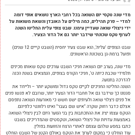
מדי שנה טקסי יום השואה בכל רחבי הארץ נושאים אופי דומה
למדי – פרק תהילים, כמה מילים על האובדן והשאת משואות על
ידי ניצולי שואה שעדיין עימנו. שבט צופי עלית החליטו השנה
לערוף טקס שכונתי שידבר יותר גם אל הדור הצעיר.
שבט הצופים 'עלית', הוא שבט צעיר יחסית (השבט קייים 12 שנים)
ופועל ברמת-גן בשכונת הראשונים.
מדי שנה, בערב יום השואה חניכי השבט עורכים טקס שאותו מכינים
תלמידי שכבת כיתה ט', חניכי הקורס בצופים, הנמצאים בשנת הכנה
להדרכה בתנועה.
השנה החליטו החניכים לקיים טקס גדול ומושקע יותר – ולייחד את
סגנונו כך שידבר גם אל חחברי הדור הצעיר יותר, שרובם לא פגשו פנים
אל פנים ניצלוי שואה ולעיתים ישנו חשש כי מאורעות השואה נתפסם
אצלם כדבר רחוק שקרה "איש שם בעבר" ואינו רלוונטי כלפיהם.
הטקס עצמו יציג את ההתכתבות בין בני הנוער היום לבין ניצולי השואה
באמצעות עדויות של ניצולי השואה, וטקסטים שהמדריכים בשבט
כתבו במסע שלהם עצמם לאתרי הרצח והזוועות בפולין.
עוד הוחלט כי במקום לערוך את הטקס באולם הקטן של השבט הוחלט