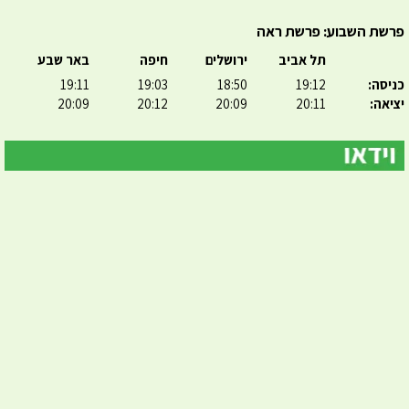
פרשת השבוע: פרשת ראה
תל אביב
ירושלים
חיפה
באר שבע
כניסה:
19:12
18:50
19:03
19:11
יציאה:
20:11
20:09
20:12
20:09