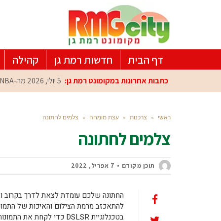
דף הבית
חדשות רמת גן
קהילה
כתבות אחרונות במקומונט רמת גן:
5 יולי, 2026
מה-NBA למרכז הפיתוח ברמת גן: עומרי כספי במפגש הוקרה מיוחד
ראשי
»
צרכנות
»
עצת מומחה
»
צלמים לחתונה
צלמים לחתונה
תוכן מקודם
7 אפריל, 2022
החתונה שלכם עומדת לצאת לדרך בקרוב ו
להתאכזב מרמת הצילום והאיכות של התמונו
בטכנלוגיית DSLSR כדי לקחת את התמונות.