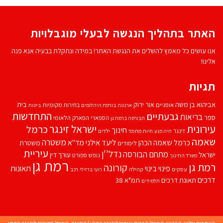
האתר בתהליך הנגשה לבעלי מוגבלויות
אנו עושים כל מאמץ להשלים את הנגשת האתר! במידה ונתקלת בבעיה אנא פנה
אלינו!
תגיות
אביהוא בן משה
בית
אור ירוק
אופניים
בחירות מקומיות
ארנונה
בורסת היהלומים
ביטוח
התחדשות
גבעתיים
בריאות
ספר
הספארי
הפארק הלאומי
הבורסה ברמת גן
עירונית
ישראל זינגר
כרמל
חינוך
זינגר
חיות מחמד
ילדים
חיה מנע
שאמה
משטרה
ליעד אילני
כרמל שאמה הכהן
מד''א
משטרת
לימודים
עיריית
נדל''ן
מתחם הבורסה
ישראל
עורך דין
נופש
ספורט
משרד החינוך
רמת גן
רמת גן
קורונה
פינוי בינוי
תאונות
עסקים
קהילה
רועי ברזילי
רכב
דרכים
תאונת דרכים
תמ"א 38
תלמידים