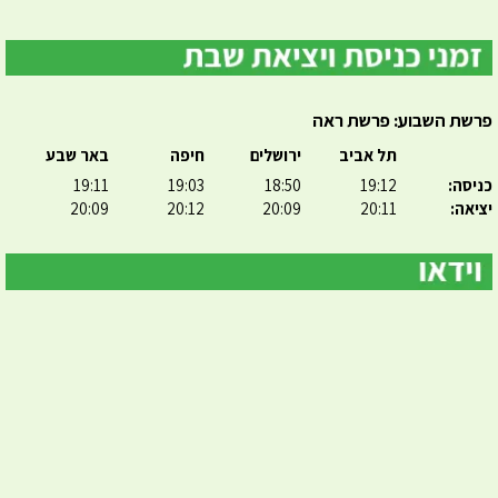
פרשת השבוע: פרשת ראה
תל אביב
ירושלים
חיפה
באר שבע
כניסה:
19:12
18:50
19:03
19:11
יציאה:
20:11
20:09
20:12
20:09