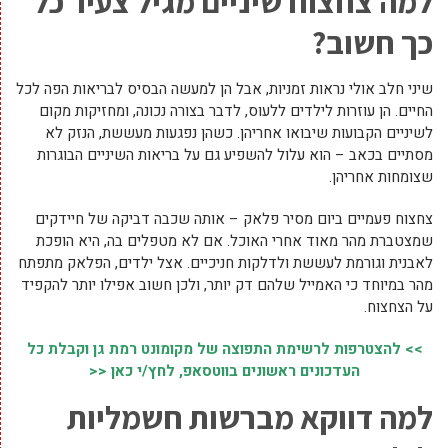
למה צחצוח שיניים מגיל צעיר כל
כך חשוב?
שיני חלב אולי נראות זמניות, אבל הן למעשה הבסיס לבריאות הפה לכל
החיים. הן עוזרות לילדים ללעוס, לדבר בצורה נכונה, ומחזיקות מקום
לשיניים הקבועות שיבואו אחריהן. כשהן נפגעות מעששת, הנזק לא
מסתיים בכאב – הוא עלול להשפיע גם על בריאות השיניים הבוגרות
שצומחות אחריהן.
צחצוח פעמיים ביום מסיר פלאק – אותה שכבה דביקה של חיידקים
שמצטברת מהר מאוד אחרי האוכל. אם לא מטפלים בה, היא הופכת
לאבנית וגורמת לעששת ולדלקות חניכיים. אצל ילדים, הפלאק מתפתח
מהר במיוחד כי האמייל שלהם דק יותר, ולכן חשוב אפילו יותר להקפיד
על הצחצוח.
>> להצטרפות לרשימת התפוצה של מקומונט רמת גן וקבלת כל
העדכונים ראשונים בווטסאפ, לחץ/י כאן <<
למה דווקא מברשות חשמליות