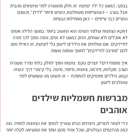
בבוקר, כמעט כל ילד יצחצח. זה חלק מהשגרה לפני שיוצאים מהבית.
אבל בערב – כשהעייפות משתלטת, כשיש פיתוי "לדלג", וכשגם
ההורים כבר עייפים – כאן מתחילות הבעיות.
דווקא הצחצוח שלפני השינה הוא החשוב ביותר. במשך הלילה אנחנו
לא אוכלים ולא שותים, הרוק כמעט לא זורם, והפה הופך לכר פורה
לחיידקים. אם שולחים את הילדים לישון בלי לצחצח, זה כאילו נתנו
להם "מסיבה לחיידקים" למשך שמונה שעות.
איך מתמודדים? יוצרים טקס. צחצוח הופך לחלק בלתי נפרד משגרת
הערב: מקלחת, פיג'מה, צחצוח, סיפור, מיטה. בלי קיצורי דרך. כשזה
קבוע, הילדים מפסיקים להתווכח – זה פשוט מה שעושים לפני
שהולכים לישון.
מברשות חשמליות שילדים
אוהבים
כדי לעזור להורים, היצרנים הבינו שצריך להפוך את הצחצוח לחוויה. הנה
כמה מהדגמים הבולטים, שכל אחד מהם הופך את המשימה לקלה יותר: