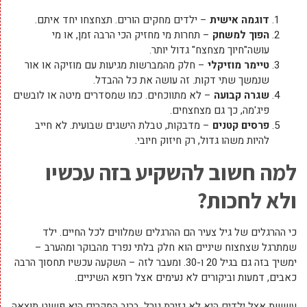
דוגמה אישית
– ילדים מחקים הורים. תצחצחו יחד איתם.
הפוך למשחק
– תחרות מי מחזיק הכי הרבה זמן, או מי
עושה"חיוך מצחצח" גדול יותר.
טיימר מוזיקלי
– חלק מהמברשות מגיעות עם מוזיקה או אור
שנמשך שתי דקות. זה עושה את כל ההבדל.
שגרה קבועה
– לא מתווכחים. כמו שמסדרים מיטה או לובשים
פיג'מה, כך גם מצחצחים.
פרסים קטנים
– מדבקות, טבלת הישגים שבועית. לא חייב
להיות משהו גדול, רק חיזוק חיובי.
למה חשוב להשקיע בזה עכשיו
ולא לחכות?
כי ההרגלים של גיל צעיר הם ההרגלים שמלווים לכל החיים. ילד
שמתרגל שצחצוח שיניים הוא חלק בלתי נפרד מהבוקר ומהערב –
ימשיך בזה גם בגיל 20 ו-30. ומעבר לזה – השקעה עכשיו תחסוך הרבה
כאבים, דמעות וביקורים לא נעימים אצל רופא השיניים.
עששת אצל ילדים היא לא גזירת גורל. ברוב המקרים היא פשוט תוצאה