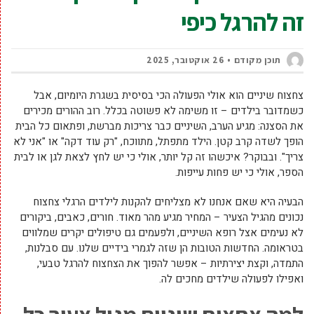
זה להרגל כיפי
תוכן מקודם
26 אוקטובר, 2025
צחצוח שיניים הוא אולי הפעולה הכי בסיסית בשגרת היומיום, אבל
כשמדובר בילדים – זו משימה לא פשוטה בכלל. רוב ההורים מכירים
את הסצנה: מגיע הערב, השיניים כבר צריכות מברשת, ופתאום כל הבית
הופך לשדה קרב קטן. הילד מתפתל, מתווכח, "רק עוד דקה" או "אני לא
צריך". ובבוקר? איכשהו זה קל יותר, אולי כי יש לחץ לצאת לגן או לבית
הספר, אולי כי יש פחות עייפות.
הבעיה היא שאם אנחנו לא מצליחים להקנות לילדים הרגלי צחצוח
נכונים מהגיל הצעיר – המחיר מגיע מהר מאוד. חורים, כאבים, ביקורים
לא נעימים אצל רופא השיניים, ולפעמים גם טיפולים יקרים שמלווים
בטראומה. החדשות הטובות הן שזה לגמרי בידיים שלנו. עם סבלנות,
התמדה, וקצת יצירתיות – אפשר להפוך את הצחצוח להרגל טבעי,
ואפילו לפעולה שילדים מחכים לה.