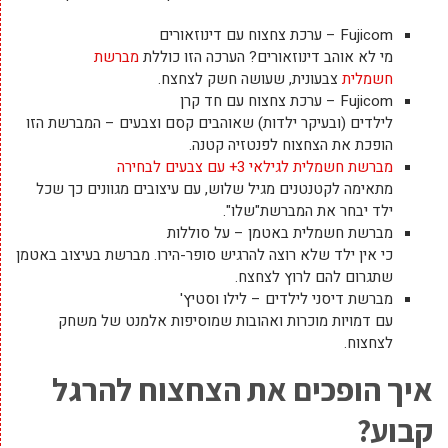
Fujicom – ערכת צחצוח עם דינוזאורים
מי לא אוהב דינוזאורים? הערכה הזו כוללת
מברשת
חשמלית
צבעונית, שעושה חשק לצחצח.
Fujicom – ערכת צחצוח עם חד קרן
לילדים (ובעיקר ילדות) שאוהבים קסם וצבעים – המברשת הזו
הופכת את הצחצוח לפנטזיה קטנה.
מברשת חשמלית לגילאי 3+ עם צבעים לבחירה
מתאימה לקטנטנים מגיל שלוש, עם עיצובים מגוונים כך שכל
ילד יבחר את המברשת"שלו".
מברשת חשמלית באטמן – על סוללות
כי אין ילד שלא רוצה להרגיש סופר-הירו. מברשת בעיצוב באטמן
שתגרום להם לרוץ לצחצח.
מברשת דיסני לילדים – לילו וסטיץ'
עם דמויות מוכרות ואהובות שמוסיפות אלמנט של משחק
לצחצוח.
איך הופכים את הצחצוח להרגל
קבוע?