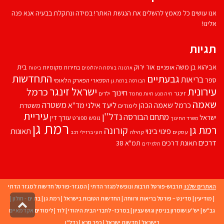
אנו עושים כל מאמץ להשלים את הנגשת האתר! במידה ונתקלת בבעיה אנא פנה
אלינו!
תגיות
אביהוא בן משה
בית
אור ירוק
אופניים
בחירות מקומיות
ארנונה
בורסת היהלומים
ביטוח
התחדשות
גבעתיים
בריאות
ספר
הספארי
הפארק הלאומי
הבורסה ברמת גן
עירונית
ישראל זינגר
כרמל
חינוך
זינגר
חיות מחמד
ילדים
חיה מנע
שאמה
משטרה
ליעד אילני
כרמל שאמה הכהן
מד''א
משטרת
לימודים
עיריית
נדל''ן
מתחם הבורסה
ישראל
עורך דין
נופש
ספורט
משרד החינוך
רמת גן
רמת גן
קורונה
פינוי בינוי
תאונות
עסקים
קהילה
רועי ברזילי
רכב
דרכים
תאונת דרכים
תמ"א 38
תלמידים
האתרים שלנו:
תרבוש-פורטל תרבות ונופש למגזר הדתי
|
המגזר-פורטל חדשות למגזר הדתי
|
מודיעין
|
מדינט – פורטל בריאות ורווחה
|
החדשות הטובות בישראל
|
רמת גן
|
בת ים - חולון
|
גליל
גב"ש
|
יש''ע:שומרון בנימין וגוש עציון
|
במרכז- לחברי הבית היהודי
|
לוד
|
לימודים אקדמאיים
לרא
העמו
בישראל
|
חדשות ישראל
|
כפר סבא
|
נדל"ן