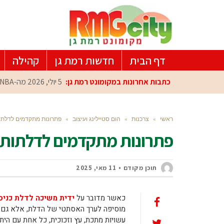
דף הבית
חדשות רמת גן
קהילה
כתבות אחרונות במקומונט רמת גן:
5 יולי, 2026
מה-NBA למרכז הפיתוח ברמת גן: עומרי כספי במפגש הוקרה מיוחד
ראשי
»
צרכנות
»
הום סטיילינג ועיצוב
»
פתרונות מתקדמים לדלתות 
פתרונות מתקדמים לדלתות וח
תוכן מקודם
11 מאי, 2025
כאשר מדובר על
ידית משיכה לדלת כניס
מוסיפה לערך האסתטי של הדלת, אלא גם מש
עשויות מתכת, עץ וזכוכית, כל אחת עם הית