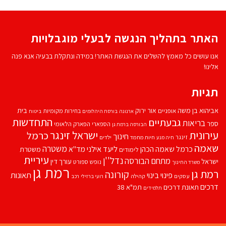
האתר בתהליך הנגשה לבעלי מוגבלויות
אנו עושים כל מאמץ להשלים את הנגשת האתר! במידה ונתקלת בבעיה אנא פנה
אלינו!
תגיות
אביהוא בן משה
בית
אור ירוק
אופניים
בחירות מקומיות
ארנונה
בורסת היהלומים
ביטוח
התחדשות
גבעתיים
בריאות
ספר
הספארי
הפארק הלאומי
הבורסה ברמת גן
עירונית
ישראל זינגר
כרמל
חינוך
זינגר
חיות מחמד
ילדים
חיה מנע
שאמה
משטרה
ליעד אילני
כרמל שאמה הכהן
מד''א
משטרת
לימודים
עיריית
נדל''ן
מתחם הבורסה
ישראל
עורך דין
נופש
ספורט
משרד החינוך
רמת גן
רמת גן
קורונה
פינוי בינוי
תאונות
עסקים
קהילה
רועי ברזילי
רכב
דרכים
תאונת דרכים
תמ"א 38
תלמידים