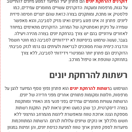
דוקרנים להרחקת יונים
הם פתרון יעיל המיועד למנוע מיונים להתיישב
על גגות, מרפסות ומעקות. הדוקרנים עשויים מחומרים עמידים, כמו
פלסטיק או מתכת, ומותקנים בצורה כזאת שהם יוצרים חסימה פיזית
ליונים. פתרון זה אינו פוגע ביונים ואינו מזיק לסביבה, והוא מאפשר
שמירה על ניקיון ואסתטיקה של המרחב. הדוקרנים מתאימים במיוחד
לאזורים עירוניים בהם יש צורך בהרחקת יונים בצורה מהירה ויעילה.
בעבר, נעשה שימוש בניסיונות לא ידידותיים לסביבה כמו חוטי חשמל
והדברה כימית שהיו מסוכנים לבריאות ולעיתים גם גרמו לנזק סביבתי.
הדוקרנים הם פתרון יותר הומניטרי וידידותי לסביבה, ללא צורך
בתחזוקה שוטפת או טיפול מורכב.
רשתות להרחקת יונים
השימוש ב
רשתות להרחקת יונים
הוא פתרון נפוץ נוסף המיועד להגן על
מרפסות, חלונות ומקומות פתוחים אחרים מפני חדירה של יונים.
הרשתות עשויות מחומרים עמידים בפני פגעי מזג האוויר ומותקנות
בצורה דיסקרטית, כך שהן כמעט ואינן נראות לעין. התקנת רשתות
מספקת הגנה ארוכת טווח ומאפשרת ליהנות מהמרחב החיצוני ללא
חשש מלכלוך או נזקים שיונים עלולות לגרום. הרשתות המתוחכמות
מיועדות לספק פתרון ארוך טווח למניעת כניסת יונים, והן זמינות במגוון