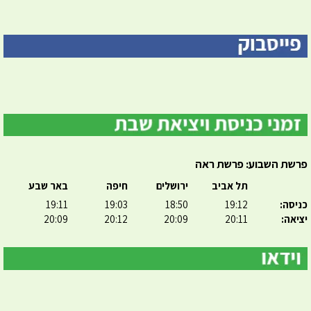
פרשת השבוע: פרשת ראה
תל אביב
ירושלים
חיפה
באר שבע
כניסה:
19:12
18:50
19:03
19:11
יציאה:
20:11
20:09
20:12
20:09