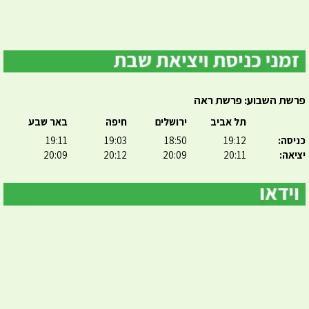
פרשת השבוע: פרשת ראה
תל אביב
ירושלים
חיפה
באר שבע
כניסה:
19:12
18:50
19:03
19:11
יציאה:
20:11
20:09
20:12
20:09