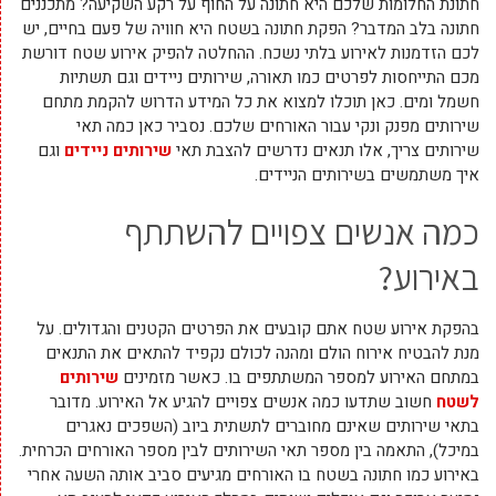
חתונת החלומות שלכם היא חתונה על החוף על רקע השקיעה? מתכננים
חתונה בלב המדבר? הפקת חתונה בשטח היא חוויה של פעם בחיים, יש
לכם הזדמנות לאירוע בלתי נשכח. ההחלטה להפיק אירוע שטח דורשת
מכם התייחסות לפרטים כמו תאורה, שירותים ניידים וגם תשתיות
חשמל ומים. כאן תוכלו למצוא את כל המידע הדרוש להקמת מתחם
שירותים מפנק ונקי עבור האורחים שלכם. נסביר כאן כמה תאי
שירותים צריך, אלו תנאים נדרשים להצבת תאי
שירותים ניידים
וגם
איך משתמשים בשירותים הניידים.
כמה אנשים צפויים להשתתף
באירוע?
בהפקת אירוע שטח אתם קובעים את הפרטים הקטנים והגדולים. על
מנת להבטיח אירוח הולם ומהנה לכולם נקפיד להתאים את התנאים
במתחם האירוע למספר המשתתפים בו. כאשר מזמינים
שירותים
לשטח
חשוב שתדעו כמה אנשים צפויים להגיע אל האירוע. מדובר
בתאי שירותים שאינם מחוברים לתשתית ביוב (השפכים נאגרים
במיכל), התאמה בין מספר תאי השירותים לבין מספר האורחים הכרחית.
באירוע כמו חתונה בשטח בו האורחים מגיעים סביב אותה השעה אחרי