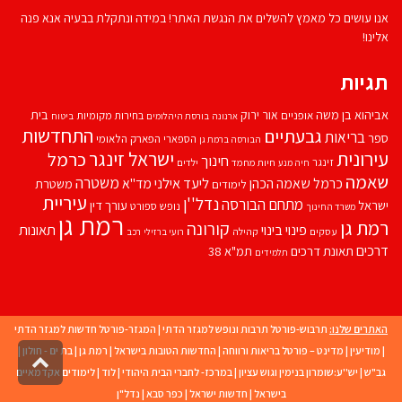
אנו עושים כל מאמץ להשלים את הנגשת האתר! במידה ונתקלת בבעיה אנא פנה
אלינו!
תגיות
אביהוא בן משה
בית
אור ירוק
אופניים
בחירות מקומיות
ארנונה
בורסת היהלומים
ביטוח
התחדשות
גבעתיים
בריאות
ספר
הספארי
הפארק הלאומי
הבורסה ברמת גן
עירונית
ישראל זינגר
כרמל
חינוך
זינגר
חיות מחמד
ילדים
חיה מנע
שאמה
משטרה
ליעד אילני
כרמל שאמה הכהן
מד''א
משטרת
לימודים
עיריית
נדל''ן
מתחם הבורסה
ישראל
עורך דין
נופש
ספורט
משרד החינוך
רמת גן
רמת גן
קורונה
פינוי בינוי
תאונות
עסקים
קהילה
רועי ברזילי
רכב
דרכים
תאונת דרכים
תמ"א 38
תלמידים
האתרים שלנו:
תרבוש-פורטל תרבות ונופש למגזר הדתי
|
המגזר-פורטל חדשות למגזר הדתי
|
מודיעין
|
מדינט – פורטל בריאות ורווחה
|
החדשות הטובות בישראל
|
רמת גן
|
בת ים - חולון
|
גליל
גב"ש
|
יש''ע:שומרון בנימין וגוש עציון
|
במרכז- לחברי הבית היהודי
|
לוד
|
לימודים אקדמאיים
לרא
העמו
בישראל
|
חדשות ישראל
|
כפר סבא
|
נדל"ן