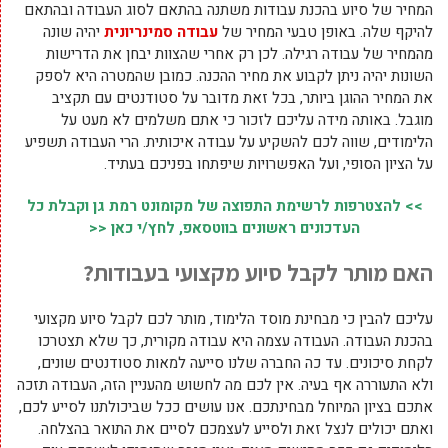
המחיר של סיוע בהכנת עבודות משתנה בהתאם לסוג העבודה ובהתאם
להיקף שלה. באופן טבעי המחיר של
עבודה סמינריונית
יהיה שונה
מהמחיר של עבודה רגילה. לכן רק אחרי שהצוות יבחן את הדרישות
השונות יהיה ניתן לקבוע את מחיר ההכנה. כמובן שהמטרה היא לספק
את המחיר ההוגן ביותר, בכל זאת מדובר על סטודנטים עם תקציב
מוגבל. באותה מידה עליכם לזכור כי אתם משלמים לא מעט על
הלימודים, שווה לכם להשקיע על עבודה איכותית. הרי העבודה תשפיע
על הציון הסופי, ועל האפשרויות שיפתחו בפניכם בעתיד.
>> להצטרפות לרשימת התפוצה של מקומונט רמת גן וקבלת כל
העדכונים ראשונים בווטסאפ, לחץ/י כאן <<
האם מותר לקבל סיוע מקצועי בעבודות?
עליכם להבין כי מבחינת מוסד הלימוד, מותר לכם לקבל סיוע מקצועי
בהכנת העבודה. העבודה עצמה היא עבודה מקורית, כך שלא תצטרכו
לקחת סיכונים. עד כה החברה שלנו סייעה למאות סטודנטים שונים,
ולא התעוררה אף בעיה. אין לכם מה לחשוש מהעניין הזה, העבודה תזכה
אתכם בציון המיוחל מבחינתכם. אנו עושים ככל שביכולתנו לסייע לכם,
ואתם יכולים לנצל זאת ולסייע לעצמכם לסיים את התואר בהצלחה.