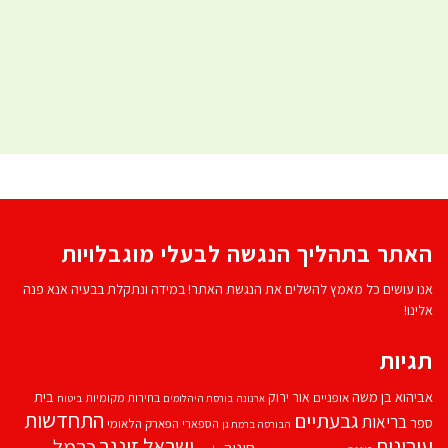
האתר בתהליך הנגשה לבעלי מוגבלויות
אנו עושים כל מאמץ להשלים את הנגשת האתר! במידה ונתקלת בבעיה אנא פנה
אלינו!
תגיות
אביהוא בן משה
בית
אור ירוק
אופניים
בחירות מקומיות
ארנונה
בורסת היהלומים
ביטוח
התחדשות
גבעתיים
בריאות
ספר
הספארי
הפארק הלאומי
הבורסה ברמת גן
עירונית
ישראל זינגר
כרמל
חינוך