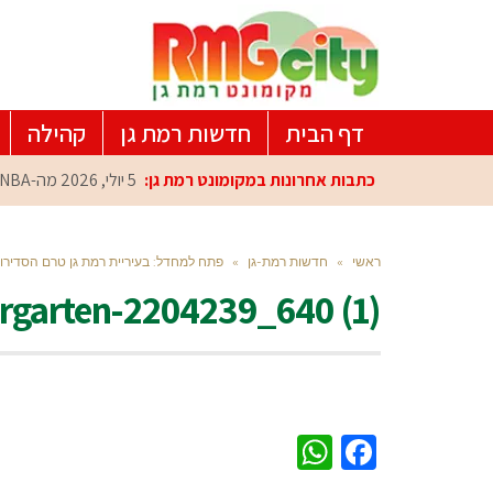
דף הבית
חדשות רמת גן
קהילה
כתבות אחרונות במקומונט רמת גן:
5 יולי, 2026
מה-NBA למרכז הפיתוח ברמת גן: עומרי כספי במפגש הוקרה מיוח
ראשי
»
חדשות רמת-גן
»
פתח למחדל: בעיריית רמת גן טרם הסדירו 
rgarten-2204239_640 (1)
WhatsApp
Facebook