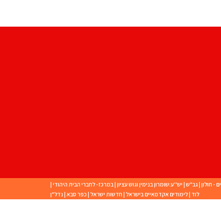
ם - חולון
|
גב"ש
|
יש''ע:שומרון בנימין וגוש עציון
|
במרכז- לחברי הבית היהודי
|
לוד
|
לימודים אקדמאיים בישראל
|
חדשות ישראל
|
כפר סבא
|
נדל"ן