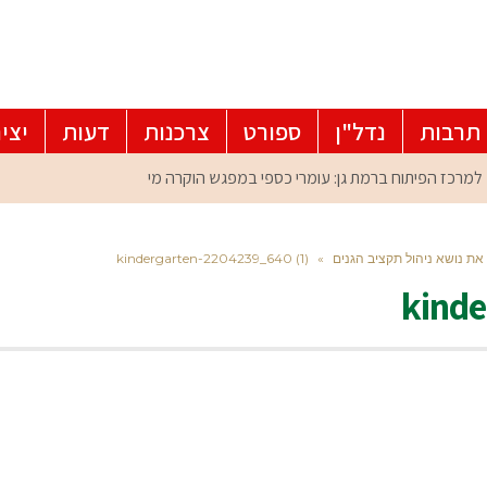
תרבות
נדל"ן
ספורט
צרכנות
דעות
יצי
את נושא ניהול תקציב הגנים
»
kindergarten-2204239_640 (1)
kinde