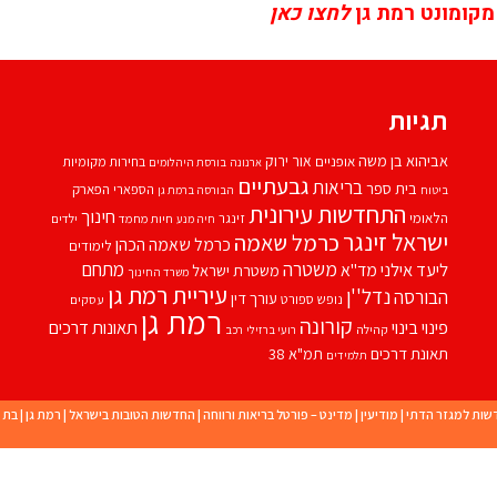
מקומונט רמת גן
לחצו כאן
תגיות
אביהוא בן משה
אור ירוק
אופניים
בחירות מקומיות
ארנונה
בורסת היהלומים
גבעתיים
בריאות
בית ספר
הספארי
הפארק
ביטוח
הבורסה ברמת גן
התחדשות עירונית
חינוך
הלאומי
זינגר
חיות מחמד
ילדים
חיה מנע
ישראל זינגר
כרמל שאמה
כרמל שאמה הכהן
לימודים
משטרה
ליעד אילני
מתחם
מד''א
משטרת ישראל
משרד החינוך
עיריית רמת גן
נדל''ן
הבורסה
עורך דין
נופש
ספורט
עסקים
רמת גן
קורונה
פינוי בינוי
תאונות דרכים
קהילה
רועי ברזילי
רכב
תאונת דרכים
תמ"א 38
תלמידים
שות למגזר הדתי
|
מודיעין
|
מדינט – פורטל בריאות ורווחה
|
החדשות הטובות בישראל
|
רמת גן
|
בת י