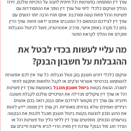
עורך דין המתמחה בפשיטות רגל חיונית להגנה על הזכויות שלכם, זירוז
ההליך ושיקום כלכלי. ליווי של עורך דין הופך את ההתמודדות עם
פשיטת הרגל פחות קשה ומורכבת. אתם תהיו הרבה יותר רגועים עם
עורך דין לצידכם ובהתאם כל הסובבים אתכם ידאגו פחות. עורך הדין
בוחן כל מקרה באופן אישי, מרכיב אסטרטגיה, פועל לביטול ההגבלות
ומקדם את ההליך לקראת הפטר.
מה עליי לעשות בכדי לבטל את
ההגבלות על חשבון הבנק?
שיקום כלכלי דורש חשבון בנק נטול הגבלות. כל עוד אין לכם אפשרות
להשתמש בכרטיסי אשראי וצ'קים או לקבל הלוואות תתקשו לחזור
לשגרה. הגשת בקשת
ביטול חשבון מוגבל
באמצעות עורך דין פשיטת
רגל או עורך דין עיקולים מגדילה את הסיכויים שלכם לקבלת חשובה
חיובית. עם עורך דין מקצועי לצידכם אתם הבנק רואה בכם אנשים
רציניים ואמינים שלא בורחים מאחריות. רק עורך דין מנוסה יידע לזהות
את הרגע הנכון להגשת בקשת ביטול חשבון מוגבל ולגבות את הבקשה
בטיעונים הנכונים. מחפשים עורך דין לליווי הליך של פשיטת רגל או
הסדר חוב מול הבנק? עורכת דין מאיה הררי-לביא מייצגת חייבים עם