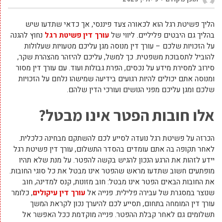
הליך פשיטת רגל הוא לכאורה צעד פיננסי, אך כדאי שתדעו שיש
בהליך גם היבטים פליליים. ליווי של
עורך דין פשיטת רגל
נחוץ להגנה
על הזכויות שלכם – עורך דין מנוסה מגן עליכם מטעויות שעלולות
להוביל לתסבוכת משפטית. כך למשל, עליכם להיזהר מהצהרת שקר,
סירוב למסירת מידע על נכסים, הפרת גבולות ועוד. עם עורך דין מסור
ומנוסה אתם יכולים להיות רגועים בידיעה שמישהו נלחם על הזכויות
שלכם ומגן עליכם מפני הנושים ועורכי הדין שלהם.
אלו חובות הפטר אינו מבטל?
הכרזה על פשיטת רגל נועדה לסייע לכם להשתקם מבחינה כלכלית.
לאחר תקופה בה אתם עומדים בהסדר התשלום, עורך דין פשיטת רגל
יידע לזהות את הרגע הנכון להגיש בקשה להפטר. על מנת שלא תהיו
מופתעים חשוב שתדעו מראש שהפטר אינו מבטל את כל סוגי החובות.
את החובות הבאים הפטר אינו מבטל: חוב מזונות, קנס למדינה, חוב
שנוצר במסגרת של עבירה פלילית. פנייה אל
עורך דין עיקולים
, כלומר
עורך דין המומחה בתחום, תסייע לכם להיערך נכון לקראת המשך
תשלומים גם לאחר קבלת ההפטר. פנייה מוקדמת ככל האפשר אל