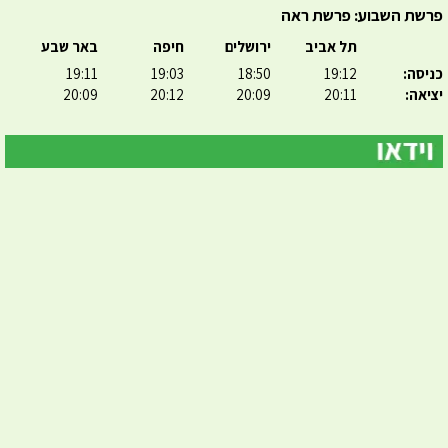
פרשת השבוע: פרשת ראה
תל אביב
ירושלים
חיפה
באר שבע
כניסה:
19:12
18:50
19:03
19:11
יציאה:
20:11
20:09
20:12
20:09