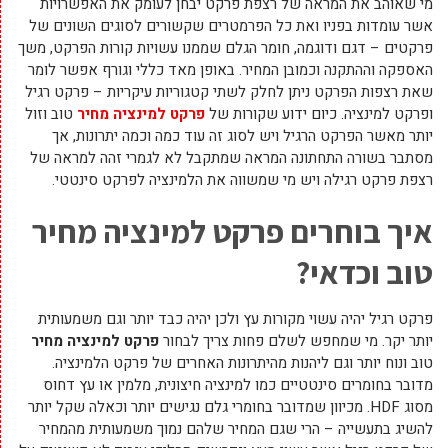
מי שאוהב את המראה של רצפת פרקט יבחן לעומק את האפשרויות
אשר עומדות בפניו ואת כל הפרמטרים שקשורים לסוגים השונים של
פרקטים – דגם ודוגמה, חומר הגלם שממנו עשויות קורות הפרקט, משך
האספקה וההתקנה וכמובן המחיר. באופן מאד כללי וגורף אפשר לומר
שאת רצפות הפרקט ניתן לחלק לשתי קטגוריות עיקריות – פרקט רגיל
ופרקט למינציה. כיום ידוע שקורות של
פרקט למינציה מחיר
טוב וזול
יותר מאשר הפרקט הרגיל ויש לסוג זה עוד כמה וכמה יתרונות, אך
מסתבר בשורה התחתונה המראה שמתקבל לא לגמרי זהה למראה של
רצפת פרקט רגילה ויש מי שמשווה את הלמינציה לפרקט סינטטי.
איך בוחרים פרקט למינציה מחיר
טוב וכדאי?
פרקט רגיל יהיה עשוי מקורות עץ ולכן יהיה כבד יותר וגם משמעותית
יותר יקר. מי שמחפש לשלם פחות צריך לבחור
פרקט למינציה מחיר
טוב ונוח יותר וגם ליהנות מהיתרונות האחרים של פרקט הלמינציה.
מדובר בחומרים סינטטיים כמו למינציה חיצונית, מלמין או עץ דחוס
מסוג HDF. מכיוון שמדובר בחומרי גלם נגישים יותר וכאלה שקל יותר
להשיג בתעשייה – הרי שגם המחיר שלהם נמוך משמעותית מהמחיר