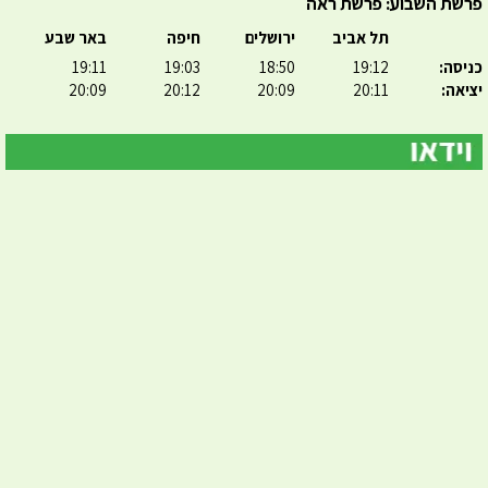
פרשת השבוע: פרשת ראה
תל אביב
ירושלים
חיפה
באר שבע
כניסה:
19:12
18:50
19:03
19:11
יציאה:
20:11
20:09
20:12
20:09