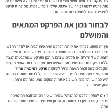
של פרקט רגיל אשר עשוי מעץ ונדרשים תהליכי עיבוד לא פשוטים על
מנת להגיע לרמה גבוהה של איכות, שלא לומר שלמות. מסיבה זו פרקט
למינציה נחשב לפופולרי ומבוקש מאד.
לבחור נכון את הפרקט המתאים
והמושלם
אין זה פשוט לבחור את קורות הפרקט שיתאימו לבית או לחדר החדש
וצריך להקדיש לא מעט זמן ומחשבה לבחירה. צריך לראות דוגמאות
ותמונות של חדרים או חללים שבהם מותקן הפרקט שמתלבטים לגביו
וללא ספק אחרי שבוחנים את האפשרויות, מתייעצים עם אנשי מקצוע
ומקבלים כמה וכמה הצעות מחיר להתקנת
פרקט למינציה מחיר
אטרקטיבי שמתאים לכיס – יהיה הרבה יותר קל לבחור ומועד ההתקנה
יגיע כמה שיותר מהר. חשוב לא פחות המקום ממנו מזמינים ורמת
המקצועיות שלו.
רוצים להתקין פרקט למינציה? שטיחי ש.ט.ר הם הכתובת המתאימה
עבורכם, עם ניסיון רב בתחום זה ומגוון שירותים הניתנים תחת קורת גג
אחת.