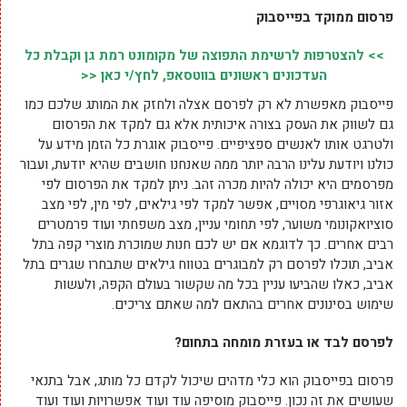
פרסום ממוקד בפייסבוק
>> להצטרפות לרשימת התפוצה של מקומונט רמת גן וקבלת כל
העדכונים ראשונים בווטסאפ, לחץ/י כאן <<
פייסבוק מאפשרת לא רק לפרסם אצלה ולחזק את המותג שלכם כמו
גם לשווק את העסק בצורה איכותית אלא גם למקד את הפרסום
ולטרגט אותו לאנשים ספציפיים. פייסבוק אוגרת כל הזמן מידע על
כולנו ויודעת עלינו הרבה יותר ממה שאנחנו חושבים שהיא יודעת, ועבור
מפרסמים היא יכולה להיות מכרה זהב. ניתן למקד את הפרסום לפי
אזור גיאוגרפי מסויים, אפשר למקד לפי גילאים, לפי מין, לפי מצב
סוציואקונומי משוער, לפי תחומי עניין, מצב משפחתי ועוד פרמטרים
רבים אחרים. כך לדוגמא אם יש לכם חנות שמוכרת מוצרי קפה בתל
אביב, תוכלו לפרסם רק למבוגרים בטווח גילאים שתבחרו שגרים בתל
אביב, כאלו שהביעו עניין בכל מה שקשור בעולם הקפה, ולעשות
שימוש בסינונים אחרים בהתאם למה שאתם צריכים.
לפרסם לבד או בעזרת מומחה בתחום?
פרסום בפייסבוק הוא כלי מדהים שיכול לקדם כל מותג, אבל בתנאי
שעושים את זה נכון. פייסבוק מוסיפה עוד ועוד אפשרויות ועוד ועוד