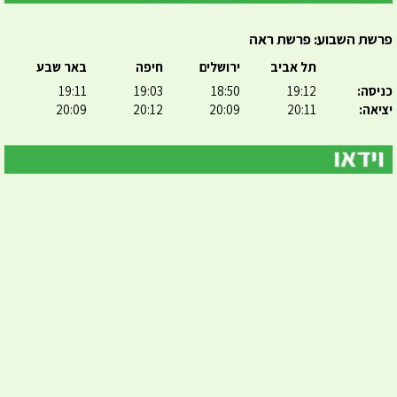
פרשת השבוע: פרשת ראה
תל אביב
ירושלים
חיפה
באר שבע
כניסה:
19:12
18:50
19:03
19:11
יציאה:
20:11
20:09
20:12
20:09