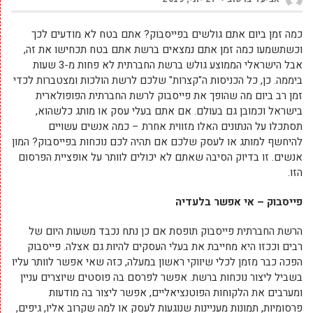
כמה זמן ביום אתם גולשים בפייסבוק? אתם בטח לא מודעים לכך
וכשתשמעו כמה זמן אתם נמצאים ברשת אתם בטח תכחישו את זה,
אבל הישראלי הממוצע גולש ברשת החברתית לא פחות מ-3 שעות
ביממה. כן, כל הכניסות ה"קצרות" שלכם לרשת הולכות ומצטברות לכדי
זמן רב ביום מה שהופך את פייסבוק לרשת החברתית הפופולארית
בישראל וכמובן גם בעולם. אם אתם בעלי עסק או מותג כלשהוא,
תסתכלו על הנתונים האלו מזווית אחרת – כמה אנשים עשויים
להיחשף למותג או לעסק שלכם אם תהיה לכם נוכחות בפייסבוק? המון
אנשים. זו בדיוק הסיבה שאתם לא יכולים לוותר על אופציית הפרסום
הזו.
פייסבוק – אי אפשר בלעדיה
הרשת החברתית פייסבוק תופסת אם כן נתח נכבד משעות היום של
רבים וככזו היא מחייבת את בעלי העסקים להיות גם אצלה. פייסבוק
הפכה כבר מזמן לכלי שיווקי ראשון במעלה, כזה שאי אפשר לוותר עליו
בשביל ליצור נוכחות ברשת. אפשר לפרסם בה פוסטים שיוצרים עניין
ומערבים את הלקוחות הפוטנציאליים, אפשר ליצור בה מודעות
פרסומיות, תמונות מעניינות שנוגעות לעסק או למה שקרוב אליו, גיפים,