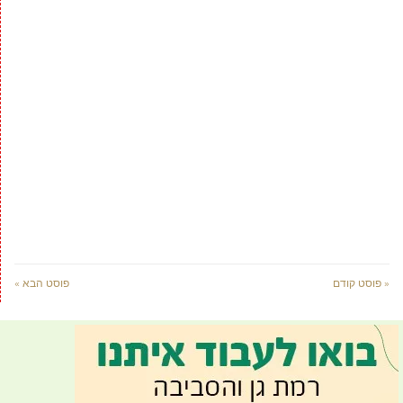
« פוסט קודם
פוסט הבא »