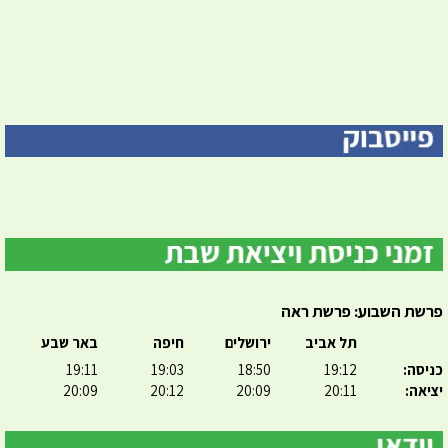
פרשת השבוע: פרשת ראה
תל אביב
ירושלים
חיפה
באר שבע
כניסה:
19:12
18:50
19:03
19:11
יציאה:
20:11
20:09
20:12
20:09