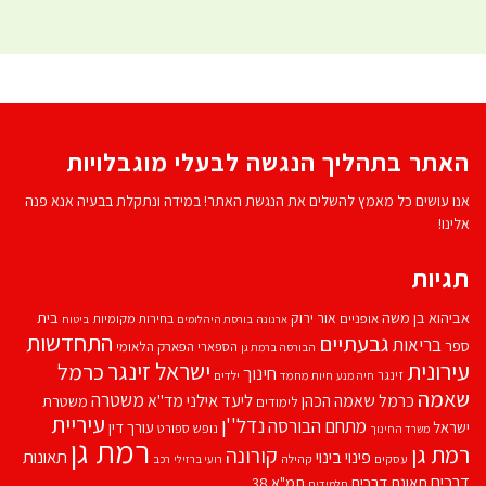
האתר בתהליך הנגשה לבעלי מוגבלויות
אנו עושים כל מאמץ להשלים את הנגשת האתר! במידה ונתקלת בבעיה אנא פנה
אלינו!
תגיות
אביהוא בן משה
בית
אור ירוק
אופניים
בחירות מקומיות
ארנונה
בורסת היהלומים
ביטוח
התחדשות
גבעתיים
בריאות
ספר
הספארי
הפארק הלאומי
הבורסה ברמת גן
עירונית
ישראל זינגר
כרמל
חינוך
זינגר
חיות מחמד
ילדים
חיה מנע
שאמה
משטרה
ליעד אילני
כרמל שאמה הכהן
מד''א
משטרת
לימודים
עיריית
נדל''ן
מתחם הבורסה
ישראל
עורך דין
נופש
ספורט
משרד החינוך
רמת גן
רמת גן
קורונה
פינוי בינוי
תאונות
עסקים
קהילה
רועי ברזילי
רכב
דרכים
תאונת דרכים
תמ"א 38
תלמידים