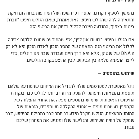
בהמשך לסעיף הקודם, הקפידו כי השפה של המודעות ברורה ומדויקת
ומתאימה למה שהגולש חיפש. זאת אומרת, שאם הגולש חיפש "חברת
ביטוח בצפון", המודעה חייבת לכלול בדיוק את הביטוי הזה.
אם הגולש חיפש "בושם און ליין", אזי שהמודעה שתוצג ללקוח צריכה
לכלול את הביטוי הזה. התאמה של המסר הנכון לאדם הנכון היא לא רק
ה DNA של שטיק, אלא היא דרך חיים ועבודה שבה אנו דוגלים, כדי
לייצר התאמה מלאה בין הביקוש לבין ההיצע בקרב הגולשים.
שימוש בתוספים –
גוגל מאפשרת למפרסמים שלה להגדיל את המיקום שהמודעה שלהם
תופסת בתוצאות החיפוש, ולהעניק מידע רב יותר לגולש כבר בנקודת
החיפוש הראשונית. שימוש בתוספים מעלה את אחוזי ההצלחה של
הקמפיין בעשרות מונים – אחוזי ההקלקה משתפרים, הנראות של
המותג מתעצמת, הגולש מקבל מידע רב יותר כבר בתחילת החיפוש, דבר
שמקל על חווית השימוש והגלישה שלו ומנגיש את הפתרון שלכם
עבורו.