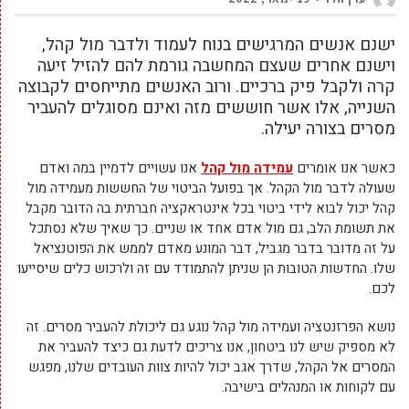
ישנם אנשים המרגישים בנוח לעמוד ולדבר מול קהל,
וישנם אחרים שעצם המחשבה גורמת להם להזיל זיעה
קרה ולקבל פיק ברכיים. ורוב האנשים מתייחסים לקבוצה
השנייה, אלו אשר חוששים מזה ואינם מסוגלים להעביר
מסרים בצורה יעילה.
כאשר אנו אומרים
עמידה מול קהל
אנו עשויים לדמיין במה ואדם
שעולה לדבר מול הקהל. אך בפועל הביטוי של החששות מעמידה מול
קהל יכול לבוא לידי ביטוי בכל אינטראקציה חברתית בה הדובר מקבל
את תשומת הלב, גם מול אדם אחד או שניים. כך שאיך שלא נסתכל
על זה מדובר בדבר מגביל, דבר המונע מאדם לממש את הפוטנציאל
שלו. החדשות הטובות הן שניתן להתמודד עם זה ולרכוש כלים שיסייעו
לכם.
נושא הפרזנטציה ועמידה מול קהל נוגע גם ליכולת להעביר מסרים. זה
לא מספיק שיש לנו ביטחון, אנו צריכים לדעת גם כיצד להעביר את
המסרים אל הקהל, שדרך אגב יכול להיות צוות העובדים שלנו, מפגש
עם לקוחות או המנהלים בישיבה.