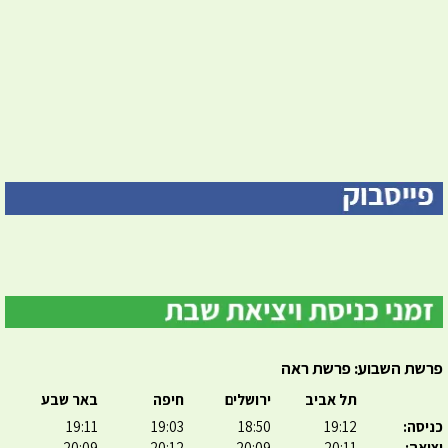
פרשת השבוע: פרשת ראה
תל אביב
ירושלים
חיפה
באר שבע
כניסה:
19:12
18:50
19:03
19:11
יציאה:
20:11
20:09
20:12
20:09