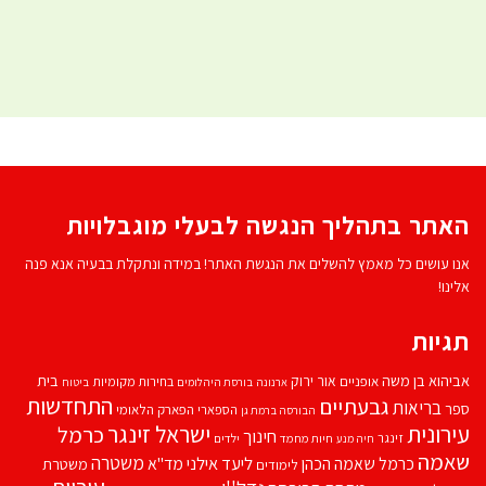
האתר בתהליך הנגשה לבעלי מוגבלויות
אנו עושים כל מאמץ להשלים את הנגשת האתר! במידה ונתקלת בבעיה אנא פנה
אלינו!
תגיות
אביהוא בן משה
בית
אור ירוק
אופניים
בחירות מקומיות
ארנונה
בורסת היהלומים
ביטוח
התחדשות
גבעתיים
בריאות
ספר
הספארי
הפארק הלאומי
הבורסה ברמת גן
עירונית
ישראל זינגר
כרמל
חינוך
זינגר
חיות מחמד
ילדים
חיה מנע
שאמה
משטרה
ליעד אילני
כרמל שאמה הכהן
מד''א
משטרת
לימודים