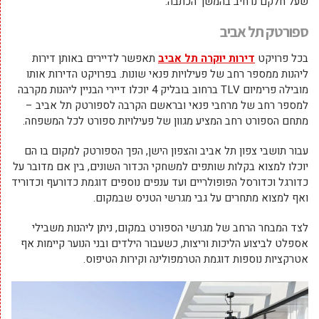
שעל חלקם נרחיב בהמשך הכתבה.
ספורטק תל אביב
בכל פרויקט
דירות יוקרה תל אביב
תאפשר לדיירים באותן דירות
ליהנות ממספר רחב של פעילויות פנאי שונות. בפרויקט הדירות אותו
מובילה פרימיום TLV ברחוב בובליק 4 יוכלו דיירי הבניין ליהנות מקרבה
למספר רחב של מרחבי פנאי ובראשם הקרבה לספורטק תל אביב –
מתחם הספורט רחב המציע מגוון של פעילויות ספורט לכל המשפחה.
עבור תושבי צפון תל אביב והצפון הישן, הפך הספורטק למקום בו הם
יוכלו למצוא בקלות שותפים למשחקי הכדור השונים, בין אם מדובר על
כדורגל וכדורסל הפופולריים ועד ענפים נוספים דוגמת כדורעף וכדוריד
ואף למצוא מתחרים על גבי מגרשי הטניס שבמקום.
לצד המבחר הרחב של מגרשי הספורט במקום, ניתן ליהנות משבילי
אספלט לביצוע הליכות וריצות, כשעבור הילדים ובני הנוער קיימות אף
אטרקציות נוספות דוגמת הטרמפולינה וקירות הטיפוס.