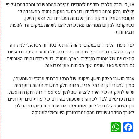
18, כשלכל תלמיד תוכנית לימודים מקיפה המתחשבת ומתקדמת על פי
יכולתו. חלק נרחב מהילדים ובני הנוער במקום נהנים מהעובדה כי
הקונסרבטוריון ממוקם בתוך שכונות המגורים של הצפון הישן,
כשהקרבה למקום מגוריהם מאפשרת להם לשהות במקום עד לשעות
המאוחרות.
לצד מערך הלימודים במקום, מהווה הקונסרבטוריון הישראלי למוזיקה
מקום המאגד סביבו בכל שנה סדרה רחבה של מופעי מוזיקה ובראשם
קונצרטים של אמנים מובילים בארץ ומחו"ל, כשלצידם נהנים האורחים
גם ממופעי גאז' שונים ואף מכיתות אמן וסדנאות.
עבור תושבי הצפון הישן, מיקומו של מרכז תרבותי מרכזי ומשמעותי,
סמוך למגורי יוקרה בתל אביב, מהווה חלק מתעוזת הזהות היוקרתית
שיש לחלק זה של העיר להציע, כשלתוך פסיפס דירות היוקרה הופכת
חברת פרימיום TLV לשחקן משמעותי בקידום של פרויקטים יוקרתיים,
תוך השאיפה להוביל לתוך אותו אזור את אותו ניחוח יוקרתי הבולט
לאורך מספר עשורים מהקונסרבטוריון הישראלי למוזיקה.
WhatsApp
Facebook