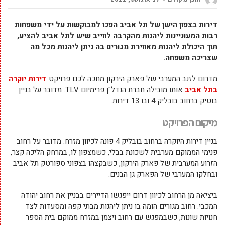
דירות בצפון הישן של תל אביב הפכו למבוקשות על ידי משפחות
רבות המעוניינות ליהנות מהקרבה לווייב שיש לתל אביב להציע,
תוך היכולת ליהנות מאווירת מגורים בה ניתן ליהנות מכל מה
שצריכה משפחה.
מדרום לזנב המערבי של פארק הירקון מחכה לכם פרויקט
דירות יוקרה
בתל אביב
אותו מובילה חברת הנדל"ן פרימיום TLV. מדובר על בניין
בוטיק ברחוב בובליק 4 ובו 13 דירות.
מיקום הפרויקט
בניין דירות היוקרה ברחוב בובליק 4 פונה לכיוון מזרח. מדובר על רחוב
פנימי הממוקם מערבית לשכונת בבלי, כשמצפון לו, במרחק הליכה קצר,
הזרוע המערבית של פארק הירקון, כשבקצהו בצפוני ספורטק תל אביב
ובחלקו המערבי של הפארק גן הבנים.
ביציאה מן הרחוב לכיוון דרום ייפגשו הדיירים בבניין את רחוב יהודה
המכבי. רחוב מגורים הומה בו ניתן ליהנות מבתי קפה ומסעדות לצד
חנויות שונות, כשבמפגש עם רחוב ויצמן במזרח ממוקם בית הספר