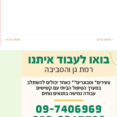
« פוסט קודם
פוסט הבא »