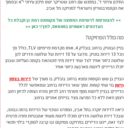
התיכון עירוני ד', במפגש עם רחוב שטריקר ישנו תיכון עירוני י"א ובסמוך
את הקונסרבטוריון הישראלי למוזיקה תל אביב.
>> להצטרפות לרשימת התפוצה של מקומונט רמת גן וקבלת כל
העדכונים ראשונים בווטסאפ, לחץ/י כאן <<
מה כולל הפרויקט?
בניין הבוטיק ברחוב בובליק 4, אותו מקדמת פרימיום TLV, כולל סך
הכל 13 דירות בוטיק. מדובר על 10 דירות של שלושה חדרים להן
שלושה כיווני אוויר לצד שתי דירות מיני פנטהאוז בקומה העליונה שבהן
יוכלו הדיירים ליהנות מארבעה כיווני אוויר.
הבניין בן שש הקומות נמצא ברחוב בובליק בו מערך של
דירות בצפון
הישן
בני שתי קומות. נומך שאר הדירות ברחוב שמאפשר לכלל
הדיירים בבניין ליהנות מנוף פנורמי רחב לכיוון מזרח הצופה לכיוון רחוב
ויצמן וזאת ללא כל הפרעה מצד בניינים אחרים ברחוב.
כיאה לדירות יוקרה בתל אביב, המפרט הטכני של הדירות ברמה גבוהה,
שבכל דירת שלושה חדרים תוכלו ליהנות משתי אמבטיות וחניה פרטית.
לצד זאת, ייהנו הדיירים בפרויקט ממיקום ובו קרבה למוקדי בילוי ופנאי