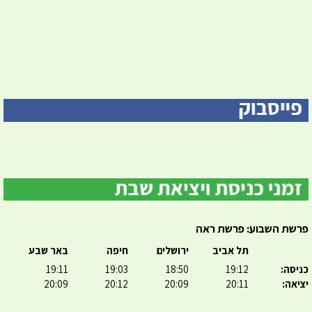
פרשת השבוע: פרשת ראה
תל אביב
ירושלים
חיפה
באר שבע
כניסה:
19:12
18:50
19:03
19:11
יציאה:
20:11
20:09
20:12
20:09