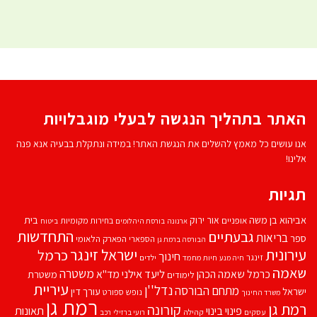
האתר בתהליך הנגשה לבעלי מוגבלויות
אנו עושים כל מאמץ להשלים את הנגשת האתר! במידה ונתקלת בבעיה אנא פנה
אלינו!
תגיות
אביהוא בן משה
בית
אור ירוק
אופניים
בחירות מקומיות
ארנונה
בורסת היהלומים
ביטוח
התחדשות
גבעתיים
בריאות
ספר
הספארי
הפארק הלאומי
הבורסה ברמת גן
עירונית
ישראל זינגר
כרמל
חינוך
זינגר
חיות מחמד
ילדים
חיה מנע
שאמה
משטרה
ליעד אילני
כרמל שאמה הכהן
מד''א
משטרת
לימודים
עיריית
נדל''ן
מתחם הבורסה
ישראל
עורך דין
נופש
ספורט
משרד החינוך
רמת גן
רמת גן
קורונה
פינוי בינוי
תאונות
עסקים
קהילה
רועי ברזילי
רכב