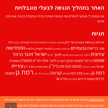
האתר בתהליך הנגשה לבעלי מוגבלויות
אנו עושים כל מאמץ להשלים את הנגשת האתר! במידה ונתקלת בבעיה אנא פנה
אלינו!
תגיות
אביהוא בן משה
בית
אור ירוק
אופניים
בחירות מקומיות
ארנונה
בורסת היהלומים
ביטוח
התחדשות
גבעתיים
בריאות
ספר
הספארי
הפארק הלאומי
הבורסה ברמת גן
עירונית
ישראל זינגר
כרמל
חינוך
זינגר
חיות מחמד
ילדים
חיה מנע
שאמה
משטרה
ליעד אילני
כרמל שאמה הכהן
מד''א
משטרת
לימודים
עיריית
נדל''ן
מתחם הבורסה
ישראל
עורך דין
נופש
ספורט
משרד החינוך
רמת גן
רמת גן
קורונה
פינוי בינוי
תאונות
עסקים
קהילה
רועי ברזילי
רכב
דרכים
תאונת דרכים
תמ"א 38
תלמידים
האתרים שלנו:
תרבוש-פורטל תרבות ונופש למגזר הדתי
|
המגזר-פורטל חדשות למגזר הדתי
|
מודיעין
|
מדינט – פורטל בריאות ורווחה
|
החדשות הטובות בישראל
|
רמת גן
|
בת ים - חולון
|