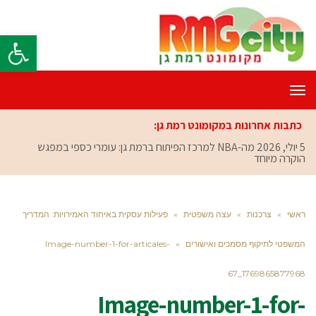
פתח סרגל
תפריט
כתבות אחרונות במקומונט רמת גן:
5 יולי, 2026
מה-NBA למרכז הפיתוח ברמת גן: עומרי כספי במפגש
הוקרה מיוחד
ראשי
»
צרכנות
»
עצה משפטית
»
פעילות עסקית באיחוד האמירויות: המדריך
המשפטי לתיקוף מסמכים ואישורים
»
Image-number-1-for-articales-
67_1769865877968
Image-number-1-for-