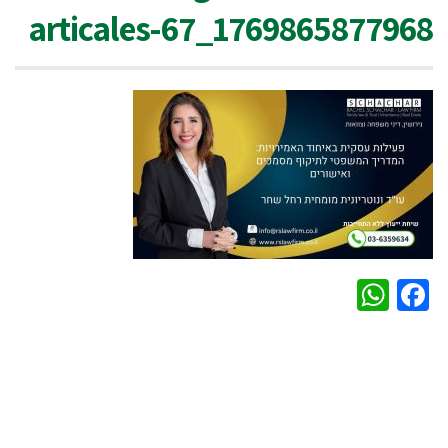
articales-67_1769865877968
WhatsApp
Facebook