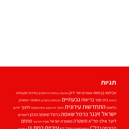
תגיות
אביהוא בן משה
אור ירוק
אופניים
בחירות מקומיות
ארנונה
בורסת היהלומים
גבעתיים
בריאות
בית ספר
הספארי
הפארק
ביטוח
הבורסה ברמת גן
התחדשות עירונית
חינוך
הלאומי
זינגר
חיות מחמד
ילדים
חיה מנע
ישראל זינגר
כרמל שאמה
כרמל שאמה הכהן
לימודים
משטרה
ליעד אילני
מתחם
מד''א
משטרת ישראל
משרד החינוך
עיריית רמת גן
נדל''ן
הבורסה
עורך דין
נופש
ספורט
עסקים