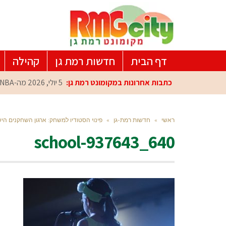
דף הבית
חדשות רמת גן
קהילה
כתבות אחרונות במקומונט רמת גן:
5 יולי, 2026
מה-NBA למרכז הפיתוח ברמת גן: עומרי כספי במפגש הוקרה מיוחד
ראשי
»
חדשות רמת-גן
»
פינוי הסטודיו למשחק: ארגון השחקנים הי
school-937643_640