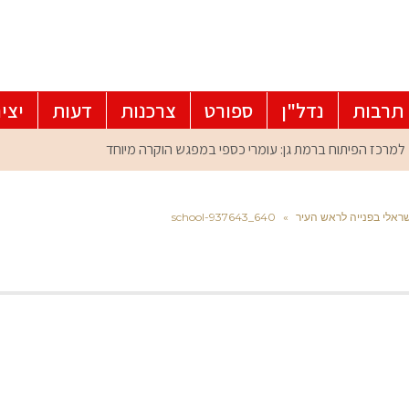
תרבות
נדל"ן
ספורט
צרכנות
דעות
יצי
שראלי בפנייה לראש העיר
»
school-937643_640