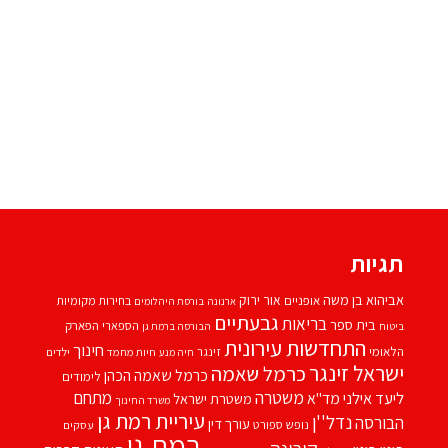
תגיות
אביהוא בן משה
אור ירוק
אופניים
בחירות מקומיות
ארנונה
בורסת היהלומים
גבעתיים
בריאות
בית ספר
הספארי
הפארק
ביטוח
הבורסה ברמת גן
התחדשות עירונית
חינוך
הלאומי
זינגר
חיות מחמד
ילדים
חיה מנע
ישראל זינגר
כרמל שאמה
כרמל שאמה הכהן
לימודים
משטרה
ליעד אילני
מתחם
מד''א
משטרת ישראל
משרד החינוך
עיריית רמת גן
נדל''ן
הבורסה
עורך דין
נופש
ספורט
עסקים
רמת גן