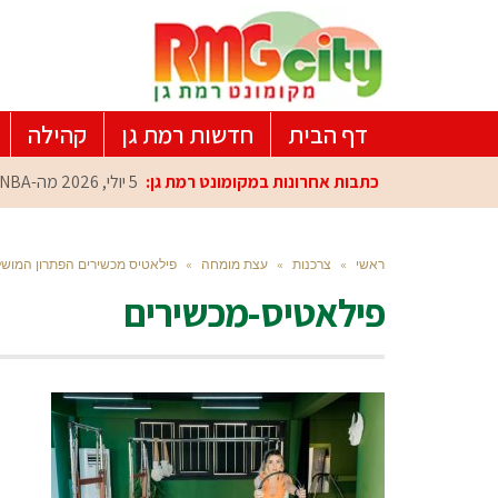
דף הבית
חדשות רמת גן
קהילה
כתבות אחרונות במקומונט רמת גן:
5 יולי, 2026
מה-NBA למרכז הפיתוח ברמת גן: עומרי כספי במפגש הוקרה מיוחד
ראשי
»
צרכנות
»
עצת מומחה
»
פילאטיס מכשירים הפתרון המושלם
פילאטיס-מכשירים