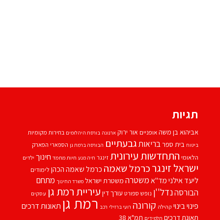
תגיות
אביהוא בן משה
אור ירוק
אופניים
בחירות מקומיות
ארנונה
בורסת היהלומים
גבעתיים
בריאות
בית ספר
הספארי
הפארק
ביטוח
הבורסה ברמת גן
התחדשות עירונית
חינוך
הלאומי
זינגר
חיות מחמד
ילדים
חיה מנע
ישראל זינגר
כרמל שאמה
כרמל שאמה הכהן
לימודים
משטרה
ליעד אילני
מתחם
מד''א
משטרת ישראל
משרד החינוך
עיריית רמת גן
נדל''ן
הבורסה
עורך דין
נופש
ספורט
עסקים
רמת גן
קורונה
פינוי בינוי
תאונות דרכים
קהילה
רועי ברזילי
רכב
תאונת דרכים
תמ"א 38
תלמידים