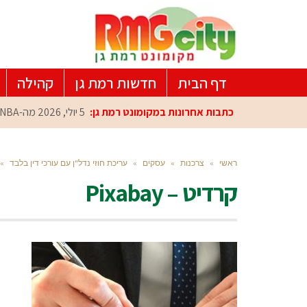
דף הבית
חדשות רמת גן
קהילה
כתבות אחרונות במקומונט רמת גן:
5 יולי, 2026
מה-NBA למרכז הפיתוח ברמת גן: עומרי כספי במפגש הוקרה מיוחד
ראשי
»
צרכנות
»
עסקים
»
עריכת חוזי נדל"ן עם עורכי דין בלבד
»
קרדיט – Pixabay