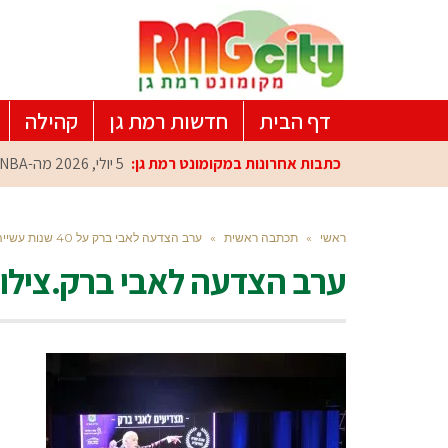
דף הבית
חדשות רמת גן
קהילה
כתבות אחרונות במקומונט רמת גן:
5 יולי, 2026
מה-NBA למרכז הפיתוח ברמת גן: עומרי כספי במפגש הוקרה מיוחד
ראשי
»
תכתבה ראשית
»
ערב הצדעה לאבי ברק על 40 שנות עשייה מוסיקלית
ערב הצדעה לאבי ברק.צילו