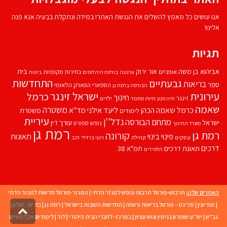
אנו עושים כל מאמץ להשלים את הנגשת האתר! במידה ונתקלת בבעיה אנא פנה
אלינו!
תגיות
אביהוא בן משה
בית
אור ירוק
אופניים
בחירות מקומיות
ארנונה
בורסת היהלומים
ביטוח
התחדשות
גבעתיים
בריאות
ספר
הספארי
הפארק הלאומי
הבורסה ברמת גן
עירונית
ישראל זינגר
כרמל
חינוך
זינגר
חיות מחמד
ילדים
חיה מנע
שאמה
משטרה
ליעד אילני
כרמל שאמה הכהן
מד''א
משטרת
לימודים
עיריית
נדל''ן
מתחם הבורסה
ישראל
עורך דין
נופש
ספורט
משרד החינוך
רמת גן
רמת גן
קורונה
פינוי בינוי
תאונות
עסקים
קהילה
רועי ברזילי
רכב
דרכים
תאונת דרכים
תמ"א 38
תלמידים
האתרים שלנו:
תרבוש-פורטל תרבות ונופש למגזר הדתי
|
המגזר-פורטל חדשות למגזר הדתי
|
מודיעין
|
מדינט – פורטל בריאות ורווחה
|
החדשות הטובות בישראל
|
רמת גן
|
בת ים - חולון
|
גליל
גב"ש
|
יש''ע:שומרון בנימין וגוש עציון
|
במרכז- לחברי הבית היהודי
|
לוד
|
לימודים אקדמאיים
לרא