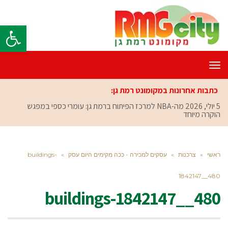
פתח סרגל
תפריט
כתבות אחרונות במקומונט רמת גן:
5 יולי, 2026
מה-NBA למרכז הפיתוח ברמת גן: עומרי כספי במפגש
הוקרה מיוחד
ראשי
»
צרכנות
»
עסקים למכירה - ככה מקימים היום עסק
»
buildings-
1842147__480
buildings-1842147__480