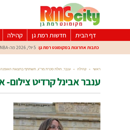
דף הבית
חדשות רמת גן
קהילה
כתבות אחרונות במקומונט רמת גן:
5 יולי, 2026
מה-NBA למרכז הפיתוח ברמת גן: עומרי כספי במפגש הוקרה מיוחד
ראשי
»
קהילה
»
ענבר, חולת סכרת מר"ג, תשתתף בתצוגת האופנה REAL WOMEN MAKE FASHION
ענבר אבינל קרדיט צילום- אלב