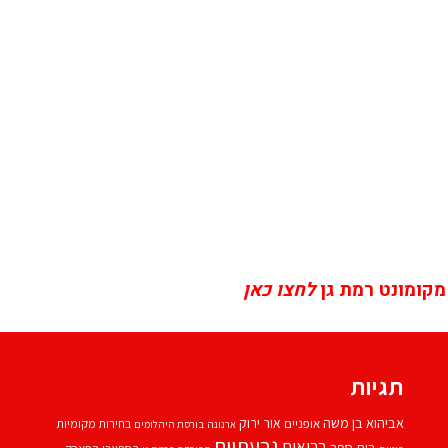
מקומונט רמת גן
לחצו כאן
תגיות
אביהוא בן משה
אור ירוק
אופניים
בחירות מקומיות
ארנונה
בורסת היהלומים
גבעתיים
בריאות
בית ספר