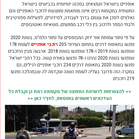
אופניים בישראל הנמצאים בסכנה יומיומית בכבישים בישראל.
התשתית במקומות רבים אינה מותאמת ומונגשת לרוכבי האופניים והם
נאלצים לסכן את עצמם בדרך לעבודה, לסידורים, לפעילות ספורטיבית
ולבתי הספר ולרכוב בין כלי רכב ממונעים, משאיות ואוטובוסים.
על פי נתוני עמותת אור ירוק המבוססים על נתוני הלמ"ס, בשנת 2020
נפגעו בתאונות דרכים בתחום העירוני 205
רוכבי אופניים
לעומת 178
שנפגעו בשנת 2019 ו-178 שנפגעו בשנת 2018. ארבעה מבין הרוכבים
שנפגעו בשנת 2020 נהרגו ו-78 נפצעו באורח קשה. בכל רחבי ישראל
נפגעו בשנת 2020 בתאונות דרכים 234 רוכבי אופניים רגילים, גם
במקרה הזה מדובר בעליה לעומת השנה שקדמה לה שבמהלכה נפגעו
219 רוכבים.
>> להצטרפות לרשימת התפוצה של מקומונט רמת גן וקבלת כל
העדכונים ראשונים בווטסאפ, לחץ/י כאן <<