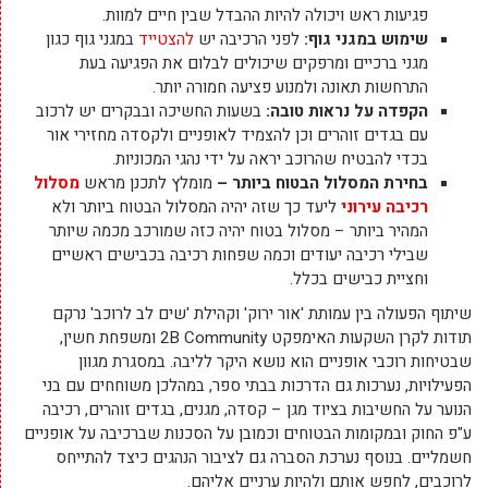
פגיעות ראש ויכולה להיות ההבדל שבין חיים למוות.
שימוש במגני גוף:
לפני הרכיבה יש
להצטייד
במגני גוף כגון
מגני ברכיים ומרפקים שיכולים לבלום את הפגיעה בעת
התרחשות תאונה ולמנוע פציעה חמורה יותר.
הקפדה על נראות טובה:
בשעות החשיכה ובבקרים יש לרכוב
עם בגדים זוהרים וכן להצמיד לאופניים ולקסדה מחזירי אור
בכדי להבטיח שהרוכב יראה על ידי נהגי המכוניות.
בחירת המסלול הבטוח ביותר –
מומלץ לתכנן מראש
מסלול
רכיבה עירוני
ליעד כך שזה יהיה המסלול הבטוח ביותר ולא
המהיר ביותר – מסלול בטוח יהיה כזה שמורכב מכמה שיותר
שבילי רכיבה יעודים וכמה שפחות רכיבה בכבישים ראשיים
וחציית כבישים בכלל.
שיתוף הפעולה בין עמותת 'אור ירוק' וקהילת 'שים לב לרוכב' נרקם
תודות לקרן השקעות האימפקט 2B Community ומשפחת חשין,
שבטיחות רוכבי אופניים הוא נושא היקר לליבה. במסגרת מגוון
הפעילויות, נערכות גם הדרכות בבתי ספר, במהלכן משוחחים עם בני
הנוער על החשיבות בציוד מגן – קסדה, מגנים, בגדים זוהרים, רכיבה
ע"פ החוק ובמקומות הבטוחים וכמובן על הסכנות שברכיבה על אופניים
חשמליים. בנוסף נערכת הסברה גם לציבור הנהגים כיצד להתייחס
לרוכבים, לחפש אותם ולהיות ערניים אליהם.