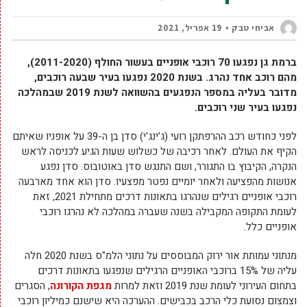
אביחי טבק
19 אפריל, 2021
ברמת גן נפגעו 70 רוכבי אופניים בעשור החולף (2011-2020),
מהם רוכב אחד נהרג. בשנת 2020 נפגעו בעיר שבעה רוכבים,
מדובר בעליה במספר הנפגעים בהשוואה לשנת 2019 שבמהלכה
נפגעו בעיר שני רוכבים.
לפני כחודש רכב ההרפתקן רועי (ג'ינג'י) סדן בן ה-39 על אופניו שאיתם
הקיף את העולם. לאחר רכיבה של כשלוש שעות הגיע לכניסה לראש
הנקרה, הקיבוץ בו התגורר, ושם התנגש סדן באוטובוס. סדן נפגע
אנושות מהפציעה ולאחר יומיים נפטר מפצעיו. סדן הוא אחד מארבעה
רוכבי אופניים רגילים שנהרגו בתאונות דרכים מתחילת 2021, זאת
לעומת התקופה המקבילה בשנה שעברה במהלכה לא נהרגו רוכבי
אופניים כלל.
מנתוני עמותת אור ירוק המבוססים על נתוני הלמ"ס בשנת 2020 חלה
עליה של 15% ברוכבי האופניים הרגילים שנפגעו בתאונות דרכים
בתחום העירוני לעומת שנת 2019 וזאת למרות
מגפת הקורונה
, הסגרים
וצמצום נסועת כלי הרכב בכבישים. ההערכה היא שישנם כמיליון רוכבי