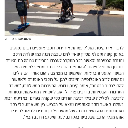
צילום: עמותת אור ירוק
לדברי ארז קיטה, מנכ"ל עמותת אור ירוק רוכבי אופניים רבים נפגעים
באופן קשה וקטלני מכיוון שאין להם שכבת הגנה כמו שלדת הרכב
וחגורת הבטיחות וכאשר רכב מתקרב לעברם במהירות גבוהה הם מצויים
בסיכון ממשי לחייהם. "האופניים הם כלי רכב שמסייע לשמירה על
הכושר הגופני והבריאות, השימוש בו מצמצם זיהום אוויר, הם זולים
ונגישים לרוב האוכלוסייה. חייבים להגן על רוכבי האופניים ולאפשר
להם לרכוב בבטחה", אומר קיטה, ודורש התערבות ממשלתית, "משרד
התחבורה והבטיחות בדרכים צריך לדאוג לתשתיות מתאימות ובטוחות
לרכיבה, לסלילת שבילי רכיבה יעודים כפי שקורה בערים ובמדינות רבות
בעולם. כאשר רוכב האופניים נמצא על הכביש בין משאיות, כלי רכב
ואוטובוסים הוא מצוי בסכנה של ממש ועל כן חייבים לדאוג להפריד
אותו מכלי הרכב שבכביש בהקדם, לפני שיפגע הרוכב הבא".