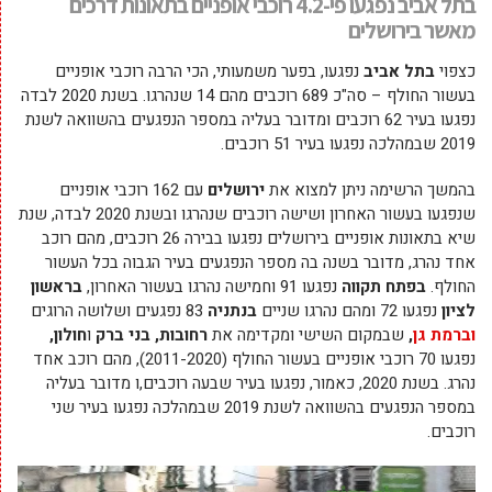
בתל אביב נפגעו פי-4.2 רוכבי אופניים בתאונות דרכים
מאשר בירושלים
כצפוי
בתל אביב
נפגעו, בפער משמעותי, הכי הרבה רוכבי אופניים
בעשור החולף – סה"כ 689 רוכבים מהם 14 שנהרגו. בשנת 2020 לבדה
נפגעו בעיר 62 רוכבים ומדובר בעליה במספר הנפגעים בהשוואה לשנת
2019 שבמהלכה נפגעו בעיר 51 רוכבים.
בהמשך הרשימה ניתן למצוא את
ירושלים
עם 162 רוכבי אופניים
שנפגעו בעשור האחרון ושישה רוכבים שנהרגו ובשנת 2020 לבדה, שנת
שיא בתאונות אופניים בירושלים נפגעו בבירה 26 רוכבים, מהם רוכב
אחד נהרג, מדובר בשנה בה מספר הנפגעים בעיר הגבוה בכל העשור
החולף.
בפתח תקווה
נפגעו 91 וחמישה נהרגו בעשור האחרון,
בראשון
לציון
נפגעו 72 ומהם נהרגו שניים
בנתניה
83 נפגעים ושלושה הרוגים
וברמת גן
,
שבמקום השישי ומקדימה את
רחובות, בני ברק
ו
חולון,
נפגעו 70 רוכבי אופניים בעשור החולף (2011-2020), מהם רוכב אחד
נהרג. בשנת 2020, כאמור, נפגעו בעיר שבעה רוכבים,ו מדובר בעליה
במספר הנפגעים בהשוואה לשנת 2019 שבמהלכה נפגעו בעיר שני
רוכבים.