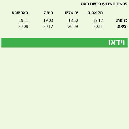
פרשת השבוע: פרשת ראה
תל אביב
ירושלים
חיפה
באר שבע
כניסה:
19:12
18:50
19:03
19:11
יציאה:
20:11
20:09
20:12
20:09