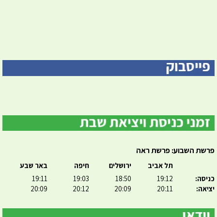
פרשת השבוע: פרשת ראה
תל אביב
ירושלים
חיפה
באר שבע
כניסה:
19:12
18:50
19:03
19:11
יציאה:
20:11
20:09
20:12
20:09