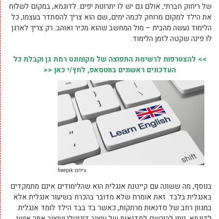
של ריחוק חברתי, אולם גם יש לו יתרונות יפים. לדוגמא, במקום לשלוח
את הילד למקום מרוחק לכמה ימים, שם הוא צריך להסתדר בעצמו, כל
הלימוד נעשה מהבית – מול המחשב שהוא מכיר ואוהב. רק צריך לארגן
לו פינה שקטה לזמן הלימוד.
>> להצטרפות לרשימת התפוצה של מקומונט רמת גן וקבלת כל
העדכונים ראשונים בווטסאפ, לחץ/י כאן <<
צילום: freepik
בנוסף, מה ששונה עם קייטנת אנגלית הוא שהלימודים אינם מתמקדים
באנגלית בלבד. זאת אומרת שלא מדובר בהכרח בשיעור אנגלית אלא
במגוון רחב של סדנאות מרתקות, כאשר בד בבד הילד לומד אנגלית.
לדוגמא, ניתן להירשם לסדנאות של עיצוב דיגיטלי ועיצוב אתר אישי,