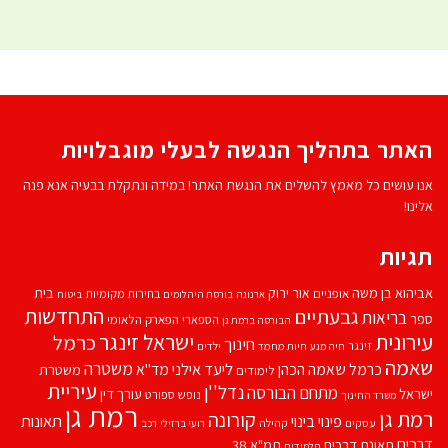
האתר בתהליך הנגשה לבעלי מוגבלויות
אנו עושים כל מאמץ להשלים את הנגשת האתר! במידה ונתקלת בבעיה אנא פנה
אלינו!
תגיות
אביהוא בן משה
בית
אור ירוק
אופניים
בחירות מקומיות
ארנונה
בורסת היהלומים
ביטוח
התחדשות
גבעתיים
בריאות
ספר
הספארי
הפארק הלאומי
הבורסה ברמת גן
עירונית
ישראל זינגר
כרמל
חינוך
זינגר
חיות מחמד
ילדים
חיה מנע
שאמה
משטרה
ליעד אילני
כרמל שאמה הכהן
מד''א
משטרת
לימודים
עיריית
נדל''ן
מתחם הבורסה
ישראל
עורך דין
נופש
ספורט
משרד החינוך
רמת גן
רמת גן
קורונה
פינוי בינוי
תאונות
עסקים
קהילה
רועי ברזילי
רכב
דרכים
תאונת דרכים
תמ"א 38
תלמידים