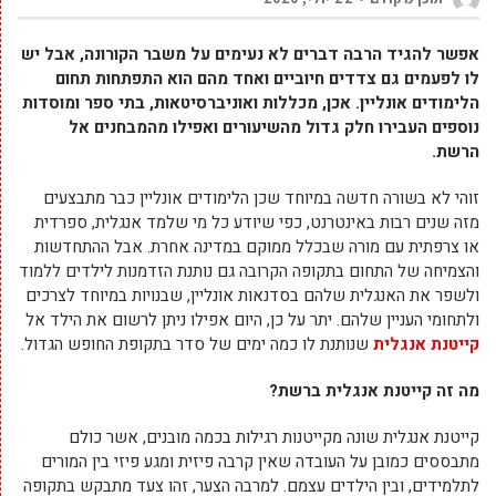
אפשר להגיד הרבה דברים לא נעימים על משבר הקורונה, אבל יש
לו לפעמים גם צדדים חיוביים ואחד מהם הוא התפתחות תחום
הלימודים אונליין. אכן, מכללות ואוניברסיטאות, בתי ספר ומוסדות
נוספים העבירו חלק גדול מהשיעורים ואפילו מהמבחנים אל
הרשת.
זוהי לא בשורה חדשה במיוחד שכן הלימודים אונליין כבר מתבצעים
מזה שנים רבות באינטרנט, כפי שיודע כל מי שלמד אנגלית, ספרדית
או צרפתית עם מורה שבכלל ממוקם במדינה אחרת. אבל ההתחדשות
והצמיחה של התחום בתקופה הקרובה גם נותנת הזדמנות לילדים ללמוד
ולשפר את האנגלית שלהם בסדנאות אונליין, שבנויות במיוחד לצרכים
ולתחומי העניין שלהם. יתר על כן, היום אפילו ניתן לרשום את הילד אל
קייטנת אנגלית
שנותנת לו כמה ימים של סדר בתקופת החופש הגדול.
מה זה קייטנת אנגלית ברשת?
קייטנת אנגלית שונה מקייטנות רגילות בכמה מובנים, אשר כולם
מתבססים כמובן על העובדה שאין קרבה פיזית ומגע פיזי בין המורים
לתלמידים, ובין הילדים עצמם. למרבה הצער, זהו צעד מתבקש בתקופה