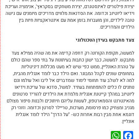
יצירת פילטרים לאינסטגרם, יצירת משחקים בסקראץ', אנימציה ועריכת
וידיאו ליוטיוב וכדומה. את הסדנאות מלווים מדריכים מיומנים עם גישה
טובה לילדים, והן מועברות בזמן אמת עם אינטראקציות חיות בין
הילדים והמדריכים.
צעד מתבקש בעידן הטכנולוגי
למעשה, תקופת הקורונה רק דחפה קדימה את מה שהיה ממילא צעד
מתבקש. למעשה, כבר ישנן כתבות בעיתונות על בתי ספר שהם כולם
על טהרת האונליין, ממש כפי שיש לא מעט מכללות דיגיטליות
בתחומים שונים לקהל המבוגר. ואם הילד כבר לומד אנגלית מהבית,
למה לא לשלב עוד תחומי לימוד שמדברים אל ליבו ואל עולמו וגם
נותנים לו כלים להתפתחות בעתיד. למשל, סדנא של עריכת וידיאו
ליוטיוב במהלך קייטנת אנגלית מלמדת את הילדים להוריד סרטונים
מהאינטרנט והסמארטפון, לעשות עליהם חיתוכים ולבנות סיפור מצולם
מגניב ומצחיק כמו פרסומת, מערכות, טריילר לסרטן וכדומה. וזוהי רק
דוגמא אחת מבין רבות אחרות כש- "על הדרך" הילד לומד אנגלית
אונליין.
WhatsApp
Facebook