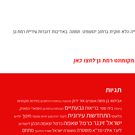
ייה הלא חוקית ברחוב יהושפט. תמונה: באדיבות דוברות עיריית רמת גן
מקומונט רמת גן
לחצו כאן
תגיות
אביהוא בן משה
אור ירוק
אופניים
בחירות מקומיות
ארנונה
בורסת היהלומים
גבעתיים
בריאות
בית ספר
הספארי
הפארק
ביטוח
הבורסה ברמת גן
התחדשות עירונית
חינוך
הלאומי
זינגר
חיות מחמד
ילדים
חיה מנע
ישראל זינגר
כרמל שאמה
כרמל שאמה הכהן
לימודים
משטרה
ליעד אילני
מתחם
מד''א
משטרת ישראל
משרד החינוך