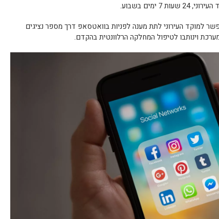
7 ימים בשבוע.
 הירוק , שמספרו 052-7277109 יאפשר למוקד העירוני לתת מענה לפניות בוואטסאפ דרך מספר נציגים
ערכת וינותבו לטיפול המחלקה הרלוונטית בהקדם.