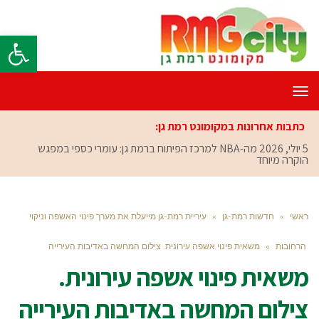
פתח סרגל
תפריט
כתבות אחרונות במקומונט רמת גן:
5 יולי, 2026
מה-NBA למרכז הפיתוח ברמת גן: עומרי כספי במפגש
הוקרה מיוחד
ראשי
»
חדשות רמת-גן
»
עיריית רמת-גן מייעלת את מערך פינוי האשפה וניקוי
הרחובות
»
משאית פינוי אשפה עירונית. צילום המחשה באדיבות העירייה
משאית פינוי אשפה עירונית.
צילום המחשה באדיבות העירייה