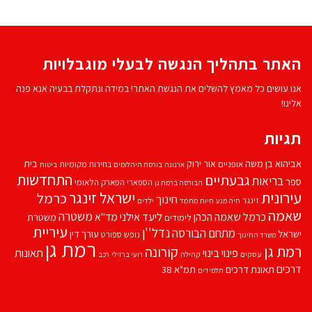
האתר בתהליך הנגשה לבעלי מוגבלויות
אנו עושים כל מאמץ להשלים את הנגשת האתר! במידה ונתקלת בבעיה אנא פנה
אלינו!
תגיות
אביהוא בן משה
בית
אור ירוק
אופניים
בחירות מקומיות
ארנונה
בורסת היהלומים
ביטוח
התחדשות
גבעתיים
בריאות
ספר
הספארי
הפארק הלאומי
הבורסה ברמת גן
עירונית
ישראל זינגר
כרמל
חינוך
זינגר
חיות מחמד
ילדים
חיה מנע
שאמה
משטרה
ליעד אילני
כרמל שאמה הכהן
מד''א
משטרת
לימודים
עיריית
נדל''ן
מתחם הבורסה
ישראל
עורך דין
נופש
ספורט
משרד החינוך
רמת גן
רמת גן
קורונה
פינוי בינוי
תאונות
עסקים
קהילה
רועי ברזילי
רכב
דרכים
תאונת דרכים
תמ"א 38
תלמידים