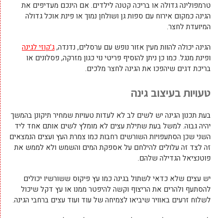
טרמפולינה גדולה או בריכה קטנה לילדים. אם הינכם מעדיפים את
הגינה כמקום אירוח עם ספות גן ושולחן נמוך או פינת אוכל גדולה
המיועדת לחצר.
הגינה יכולה להוות מעין אזור נופש עם ערסלים, נדנדה,
ג'קוזי לגינה
ופינת מנגל. כמו כן ניתן להוסיף פריטי נוי כגון מזרקה, פסלונים או
בריכת דגים שיהפכו את הגינה לחצר מלכים.
טעויות בעיצוב גינה
בעת תכנון הגינה יש לשים לב לא לעדות טעויות שמחיר תיקונן בהמשך
יהיה גבוה. למשל בעת שתילת עצים לא מומלץ לשים אותם אחד ליד
השני שכן הסתעפויות השורשים רחבות כמו צמרת העץ ועצים הנמצאים
זה לצד זה עלולים להילחם על אספקת המים והשמש ולא לממש את
פוטנציאל הגדילה שלהם.
יש עצים שלא כדאי לשתול בגינה כמו עץ פיקוס ששורשיו יכולים
להסתעף ולהרים את הריצוף וקשה להיפטר ממנו או עץ דקל שיכול
לשלוח זרעים באוויר שיביאו לצמיחה של עוד ועוד עצים ברחבי הגינה.