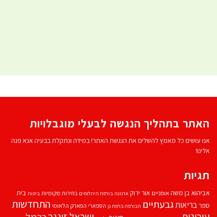
האתר בתהליך הנגשה לבעלי מוגבלויות
אנו עושים כל מאמץ להשלים את הנגשת האתר! במידה ונתקלת בבעיה אנא פנה
אלינו!
תגיות
אביהוא בן משה
בית
אור ירוק
אופניים
בחירות מקומיות
ארנונה
בורסת היהלומים
ביטוח
התחדשות
גבעתיים
בריאות
ספר
הספארי
הפארק הלאומי
הבורסה ברמת גן
עירונית
ישראל זינגר
כרמל