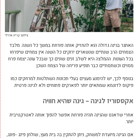
צילום: קרייג אדרלי
האתגר בגינה גדולה הוא להחזיק אותה פורחת במשך כל השנה. מלבד
הצמחים הרב שנתיים שנשארים ירוקים כל השנה אין צמחים שיפרחו
בכל העונות. ההמלצה היא לשלב זנים שונים כך שבכל עונה יצמח פרח
מסוים וכשתסתיים כבר תופיע פריחה של הצמח השכן.
בנוסף לכך, יש להימנע מעצים בעלי תכונות השתלטות למרחקים כמו
פיקוס לדוגמא שמתאים יותר לפארקים פתוחים ולא לגינה פרטית.
אקססוריז לגינה – גינה שהיא חוויה
אחרי שדאגנו שהגינה תהיה פורחת אפשר להפוך אותה לאטרקטיבית
יותר.
אם הגינה מיועדת למשחק, ניתן להתקין בה בית מעץ, שולחן פינג -פונג,