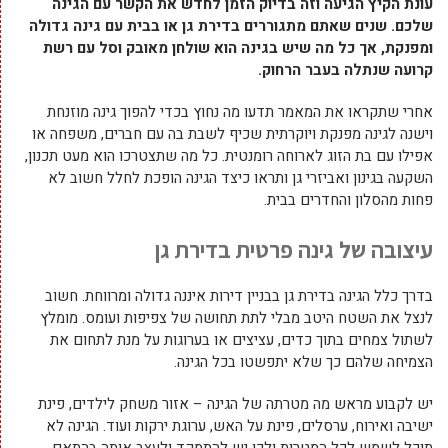
עונת הקיץ הגיעה וזה בדיוק הזמן לחדש את הקשר עם הגינה
שלכם. שנים שאתם מתגוררים בדירת גן או בבית עם גינה גדולה
ומפנקת, אך כל מה שיש בגינה הוא שולחן מאובק וסל עם רשת
קרועה שנתלה בעבר הרחוק.
אחרי שתקראו את המאמר תדעו מה נחוץ בכדי להפוך גינה מוזנחת
וישנה לגינה מפנקת ויוקרתית שכיף לשבת בה עם חברים, משפחה או
אפילו עם בת הזוג לארוחה רומנטית. כל מה שתצטרכו הוא מעט תכנון,
השקעה בגינון ואביזרי גן ותראו כיצד הגינה הופכת לחלל חשוב לא
פחות מהסלון והחדרים בבית.
עיצובה של גינה פרטית בדירת גן
בדרך כלל הגינה בדירת גן בבניין דירות איננה גדולה ומרווחת. חשוב
לנצל את השטח היטב מבלי לתת תחושה של צפיפות ועומס. מומלץ
לשתול צמחים בתוך כדים, עציצים או בערוגות על מנת לתחום את
הצמיחה שלהם כך שלא יתפשטו בכל הגינה.
יש לקבוע מראש מה מטרתה של הגינה – אזור משחק לילדים, פינת
ישיבה ואירוח, ערסלים, פינת על האש, ערוגת ירקות ועוד. הגינה לא