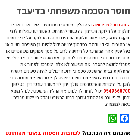
חוסר הסכמה משפחתי בדיעבד
התנגדות לצו ירושה
היא הליך משפטי המתרחש כאשר אדם או צד
חולקים על חלוקת העיזבון. זה עשוי להתרחש כאשר יש שאלות לגבי
תוקף הצוואה, או כאשר חלוקת הנכסים נתונה במחלוקת על ידי יורשים
או מוטבים. הצד שכנגד בסכסוך ירושה יכול להיות בן משפחה, נושה או
בעל עניין אחר. המערער על הירושה לרוב על סמך נימוקים משפטיים או
מוסריים. סכסוכי ירושה ניתנים לפתרון באמצעות גישור, עם צד שלישי
ניטרלי להגעה להסדר. אם הגישור לא צלח, יצטרכו לפתור את
המחלוקת בבית המשפט. סכסוכי ירושה יכולים להיות טעונים רגשית
ומורכבים מבחינה משפטית. חשוב שיהיה לך ייצוג משפטי מנוסה כדי
להגן על הזכויות והאינטרסים שלך. ירון לוי משרד עורכי דין בטלפון:
0549668700
יכול לעזור לך לנווט את ההליך המשפטי, לנהל משא
ומתן על פשרה או לסנגר עבורך בבית המשפט והכל ביעילות מרבית
כיאה למומחה.
WhatsApp
Facebook
אהבתם את הכתבה?
לכתבות נוספות באתר מקומונט