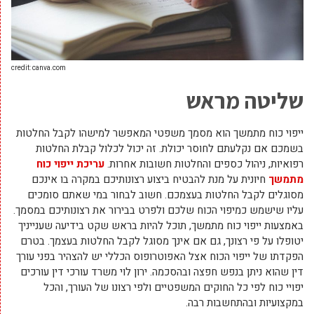
credit: canva.com
שליטה מראש
ייפוי כוח מתמשך הוא מסמך משפטי המאפשר למישהו לקבל החלטות
בשמכם אם נקלעתם לחוסר יכולת. זה יכול לכלול קבלת החלטות
רפואיות, ניהול כספים והחלטות חשובות אחרות.
עריכת ייפוי כוח
מתמשך
חיונית על מנת להבטיח ביצוע רצונותיכם במקרה בו אינכם
מסוגלים לקבל החלטות בעצמכם. חשוב לבחור במי שאתם סומכים
עליו שישמש כמיפוי הכוח שלכם ולפרט בבירור את רצונותיכם במסמך.
באמצעות ייפוי כוח מתמשך, תוכל להיות בראש שקט בידיעה שענייניך
יטופלו על פי רצונך, גם אם אינך מסוגל לקבל החלטות בעצמך. בטרם
הפקדתו של ייפוי הכוח אצל האפוטרופוס הכללי יש להצהיר בפני עורך
דין שהוא ניתן בנפש חפצה ובהסכמה. ירון לוי משרד עורכי דין עורכים
יפויי כוח לפי כל החוקים המשפטיים ולפי רצונו של העורך, והכל
במקצועיות ובהתחשבות רבה.