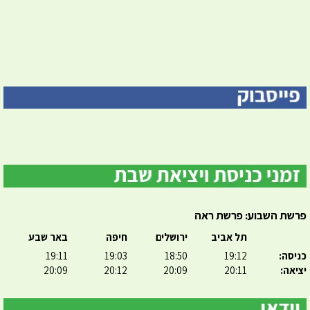
פרשת השבוע: פרשת ראה
תל אביב
ירושלים
חיפה
באר שבע
כניסה:
19:12
18:50
19:03
19:11
יציאה:
20:11
20:09
20:12
20:09