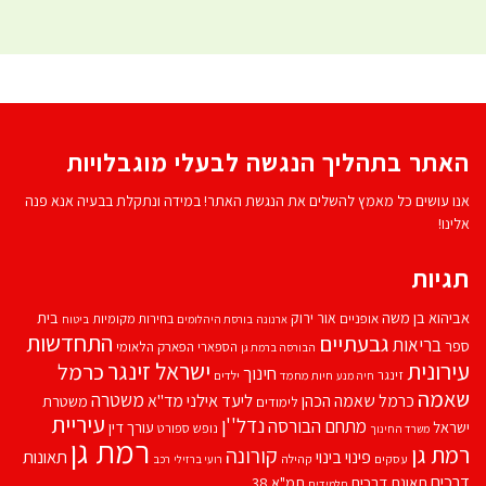
האתר בתהליך הנגשה לבעלי מוגבלויות
אנו עושים כל מאמץ להשלים את הנגשת האתר! במידה ונתקלת בבעיה אנא פנה
אלינו!
תגיות
אביהוא בן משה
בית
אור ירוק
אופניים
בחירות מקומיות
ארנונה
בורסת היהלומים
ביטוח
התחדשות
גבעתיים
בריאות
ספר
הספארי
הפארק הלאומי
הבורסה ברמת גן
עירונית
ישראל זינגר
כרמל
חינוך
זינגר
חיות מחמד
ילדים
חיה מנע
שאמה
משטרה
ליעד אילני
כרמל שאמה הכהן
מד''א
משטרת
לימודים
עיריית
נדל''ן
מתחם הבורסה
ישראל
עורך דין
נופש
ספורט
משרד החינוך
רמת גן
רמת גן
קורונה
פינוי בינוי
תאונות
עסקים
קהילה
רועי ברזילי
רכב
דרכים
תאונת דרכים
תמ"א 38
תלמידים