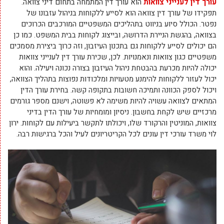
עורך דין לענייני צוואות
הוא עורך דין המתמחה בתחום דיני צוואה.
תפקידו של עורך דין צוואה הוא לסייע ללקוחות בניהול עזבונו של
נפטר. הכולל סיוע בניווט בתהליכים המשפטיים המורכבים הכרוכים
בצוואה, בהגשת הניירת הדרושה, ובייצוג לקוחות בבית המשפט. כמו כן
הם יכולים לסייע ללקוחות גם בתכנון העיזבון, וזה כרוך ביצירת מסמכים
משפטיים כגון צוואות ונאמנויות. לכן, שכירת עורך דין לענייני צוואות
יכולה להיות מכרעת בהבטחת ניהול העיזבון בצורה נכונה ויעילה. והוא
יכול לעזור ללקוחות להימנע מטעויות ומלכודות נפוצות בתהליך הצוואה,
ויכול לספק הכוונה ותמיכה חשובות בתקופה קשה. בחירת עורך הדין
המתאים לצוואה עשויה להיות משימה לא פשוטה, וישנם מספר גורמים
מרכזיים שיש לקחת בחשבון. ניסיון ומומחיות של עורך הדין בדיני
צוואות, המוניטין והרקורד שלו, ויכולתו לתקשר ביעילות עם לקוחות. ירון
לוי משרד עורכי דין עונים לכל הקריטריונים לעיל והכל ברגישות רבה.