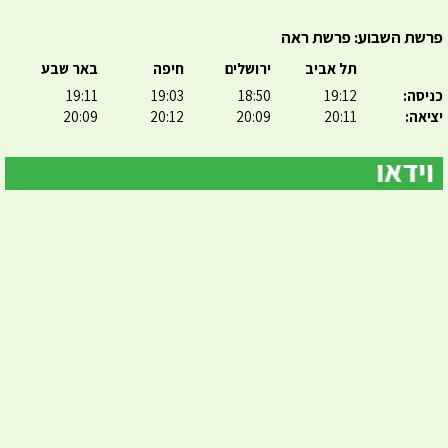
פרשת השבוע: פרשת ראה
תל אביב
ירושלים
חיפה
באר שבע
כניסה:
19:12
18:50
19:03
19:11
יציאה:
20:11
20:09
20:12
20:09