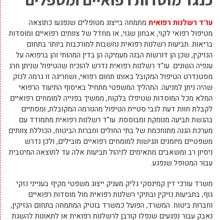
עו"ד רשלנות רפואית
מתמחה בייצוג מטופלים שנפגעו כתוצאה
מטיפול רפואי לקוי, אבחון שגוי, או מחדל של צוותים רפואיים ומוסדות
בריאות. תביעות רשלנות רפואית נחשבות למורכבות ביותר בתחום
הנזיקין, שכן הן דורשות הבנה מעמיקה הן בדין המהותי והן ברפואה על
ענפיה השונים. עו"ד רשלנות רפואית נדרש להוכיח שהטיפול שניתן חרג
מסטנדרט הטיפול המקובל באותו תחום רפואי, ושחריגה זו גרמה לנזק
שהיה ניתן למניעה. התהליך המשפטי מתחיל באיסוף התיעוד הרפואי
המלא מכל המוסדות שטיפלו בלקוח, ממשיך בפנייה למומחים רפואיים
לקבלת חוות דעת לגבי סטיית הטיפול מהנורמה המקובלת, ומסתיים
בהגשת תביעה מנומקת ומבוססת. עו"ד רשלנות רפואית מתמודד עם
מערכת הגנה מתוחכמת של בתי החולים וחברות הביטוח, הכוללת צוותים
משפטיים מיומנים ונגישות למומחים רפואיים מובילים, ולכן נדרש
ניסיון רב ומשאבים מתאימים לניהול תביעות אלה עד לתוצאה המיטבית
עבור המטופל שנפגע.
משרד עורכי דין קמינסקי גליק מעניק ייצוג משפטי מקיף בענייני נזקי
גוף, בתביעות נזיקין ובתיקי רשלנות רפואית מול מוסדות רפואיים
וחברות ביטוח. המשרד, הפועל כמשרד בוטיק המתמחה בתחום הנזיקין,
נאבק עבור נפגעים שנפלו קורבן לרשלנות רפואית או לתאונות להשגת