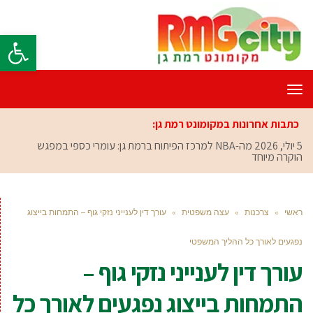
פתח סרגל
תפריט
כתבות אחרונות במקומונט רמת גן:
5 יולי, 2026
מה-NBA למרכז הפיתוח ברמת גן: עומרי כספי במפגש
הוקרה מיוחד
ראשי
»
צרכנות
»
עצה משפטית
»
עורך דין לענייני נזקי גוף – התמחות בייצוג
נפגעים לאורך כל ההליך המשפטי
עורך דין לענייני נזקי גוף –
התמחות בייצוג נפגעים לאורך כל