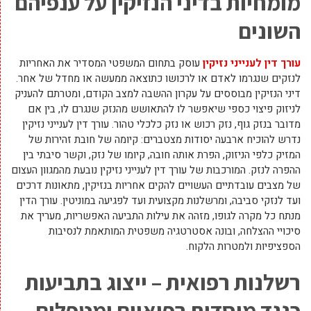
מומחיות בדיני הנזיקין על ענפיהם
השונים
עורך דין לענייני נזיקין
עוסק בתחום המשפטי המסדיר את האחריות
לנזקים שנגרמו לאדם או לרכושו כתוצאה ממעשה או מחדל של אחר.
דיני הנזיקין מבוססים על עקרון ההשבה למצב הקודם, ומטרתם להעניק
לניזוק פיצוי כספי שיאפשר לו להתאושש מהנזק שנגרם לו, בין אם
מדובר בנזק גוף, נזק רכוש או נזק כלכלי טהור. עורך דין לענייני נזיקין
נדרש להוכיח ארבעה יסודות מצטברים: קיומה של חובת זהירות של
המזיק כלפי הניזוק, הפרת אותה חובה, קיומו של נזק, וקשר סיבתי בין
ההפרה לנזק. המורכבות של עורך דין לענייני נזיקין נובעת מהמגוון העצום
של מצבים עובדתיים העשויים להקים אחריות בנזיקין, מתאונות דרכים
ועד לנזקי סביבה, ומרשלנות מקצועית ועד לפגיעה במוניטין. עורך הדין
מנתח כל מקרה לגופו, מזהה את עילות התביעה האפשריות, מעריך את
סיכויי ההצלחה, ובונה אסטרטגיה משפטית המותאמת לנסיבות
הספציפיות ולמטרות הלקוח.
רשלנות רפואית – ייצוג בתביעות
כנגד מוסדות רפואיים ומטפלים