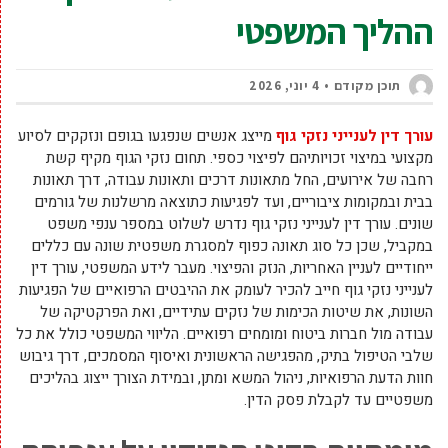
ההליך המשפטי
תוכן מקודם
4 יוני, 2026
עורך דין לענייני נזקי גוף
מייצג אנשים שנפגעו בגופם ונזקקים לסיוע
מקצועי במיצוי זכויותיהם לפיצוי כספי. תחום נזקי הגוף מקיף קשת
רחבה של אירועים, החל מתאונות דרכים ותאונות עבודה, דרך תאונות
בבית ובמקומות ציבוריים, ועד לפגיעות כתוצאה מרשלנות של גורמים
שונים. עורך דין לענייני נזקי גוף נדרש לשלוט במספר ענפי משפט
במקביל, שכן כל סוג תאונה כפוף למסגרת משפטית שונה עם כללים
ייחודיים לעניין האחריות, הנזק והפיצוי. מעבר לידע המשפטי, עורך דין
לענייני נזקי גוף חייב להכיר לעומק את ההיבטים הרפואיים של הפגיעות
השונות, את שיטות הכימות של נזקים עתידיים, ואת הפרקטיקה של
עבודה מול חברות ביטוח ומומחים רפואיים. הליווי המשפטי כולל את כל
שלבי הטיפול בתיק, מהפגישה הראשונית ואיסוף המסמכים, דרך גיבוש
חוות הדעת הרפואיות, ניהול המשא ומתן, ובמידת הצורך ייצוג בהליכים
משפטיים עד לקבלת פסק הדין.