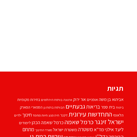
תגיות
אביהוא בן משה
אור ירוק
אופניים
בחירות מקומיות
ארנונה
בורסת היהלומים
גבעתיים
בריאות
בית ספר
הספארי
הפארק
ביטוח
הבורסה ברמת גן
התחדשות עירונית
חינוך
הלאומי
זינגר
חיות מחמד
ילדים
חיה מנע
ישראל זינגר
כרמל שאמה
כרמל שאמה הכהן
לימודים
משטרה
ליעד אילני
מתחם
מד''א
משטרת ישראל
משרד החינוך
עיריית רמת גן
נדל''ן