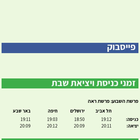
פרשת השבוע: פרשת ראה
תל אביב
ירושלים
חיפה
באר שבע
כניסה:
19:12
18:50
19:03
19:11
יציאה:
20:11
20:09
20:12
20:09