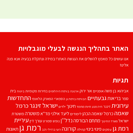
האתר בתהליך הנגשה לבעלי מוגבלויות
אנו עושים כל מאמץ להשלים את הנגשת האתר! במידה ונתקלת בבעיה אנא פנה
אלינו!
תגיות
אביהוא בן משה
בית
אור ירוק
אופניים
בחירות מקומיות
ארנונה
בורסת היהלומים
ביטוח
התחדשות
גבעתיים
בריאות
ספר
הספארי
הפארק הלאומי
הבורסה ברמת גן
עירונית
ישראל זינגר
כרמל
חינוך
זינגר
חיות מחמד
ילדים
חיה מנע
שאמה
משטרה
ליעד אילני
כרמל שאמה הכהן
מד''א
משטרת
לימודים
עיריית
נדל''ן
מתחם הבורסה
ישראל
עורך דין
נופש
ספורט
משרד החינוך
רמת גן
רמת גן
קורונה
פינוי בינוי
תאונות
עסקים
קהילה
רועי ברזילי
רכב