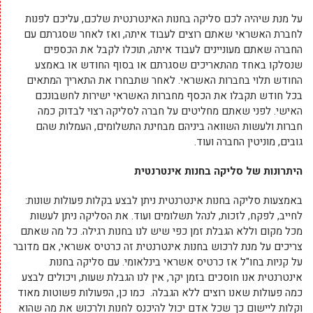
על מנת שיהיה לכם סליקה בחנות האינטרנטית שלכם, עליכם לפנות
לחברת האשראי שאתם רוצים לעבוד איתה, ואז לאחר שסגרתם עם
החברה שאתם מעוניינים לעבוד איתה, תוכלו לקבל את הכספים
שנסלקו באחד מהתאריכים שסגרתם או בסוף החודש או באמצע
החודש תלוי בחברות האשראי. לאחר שתבחרו את התאריך המתאים
בכל חודש תקבלו את הכסף מחברות האשראי ישירות לחשבונכם
האישי. לפני שאתם מחליטים על חברה לסליקה רצוי לבדוק כמה
חברות ולעשות השוואה ביניהם מבחינת התשלומים, העמלות שהם
גובים, מוניטין החברה ועוד.
היתרונות של סליקה בחנות אינטרנטית
באמצעות סליקה בחנות אינטרנטית ניתן לבצע בקלות פעולות שונות:
לחייב, לפקח, לזכות, לנהל תשלומים ועוד. את הסליקה ניתן לעשות
מכל מקום וללא הגבלת זמן כפי שיש לנו בחנות רגילה. כל מה שאתם
צריכים על מנת לרכוש בחנות אינטרנטית זה כרטיס אשראי, אם מדובר
על קניות בחו"ל אז כרטיס אשראי בינלאומי. עם סליקה בחנות
אינטרנטית אנו חוסכים בזמן יקר, אין לנו הגבלת שעות, ויכולים לבצע
כמה פעולות שאנו רוצים ללא הגבלה. כמו כן, הפעולות פשוטות מאוד
וקלות ליישום כך שכל אדם יכול להיכנס לחנות ולרכוש את מה שהוא