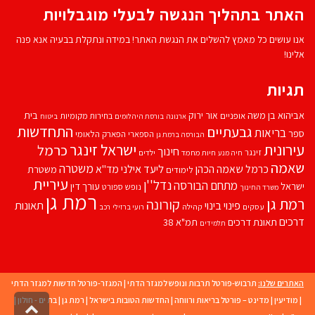
האתר בתהליך הנגשה לבעלי מוגבלויות
אנו עושים כל מאמץ להשלים את הנגשת האתר! במידה ונתקלת בבעיה אנא פנה
אלינו!
תגיות
אביהוא בן משה
בית
אור ירוק
אופניים
בחירות מקומיות
ארנונה
בורסת היהלומים
ביטוח
התחדשות
גבעתיים
בריאות
ספר
הספארי
הפארק הלאומי
הבורסה ברמת גן
עירונית
ישראל זינגר
כרמל
חינוך
זינגר
חיות מחמד
ילדים
חיה מנע
שאמה
משטרה
ליעד אילני
כרמל שאמה הכהן
מד''א
משטרת
לימודים
עיריית
נדל''ן
מתחם הבורסה
ישראל
עורך דין
נופש
ספורט
משרד החינוך
רמת גן
רמת גן
קורונה
פינוי בינוי
תאונות
עסקים
קהילה
רועי ברזילי
רכב
דרכים
תאונת דרכים
תמ"א 38
תלמידים
האתרים שלנו:
תרבוש-פורטל תרבות ונופש למגזר הדתי
|
המגזר-פורטל חדשות למגזר הדתי
|
מודיעין
|
מדינט – פורטל בריאות ורווחה
|
החדשות הטובות בישראל
|
רמת גן
|
בת ים - חולון
|
גליל