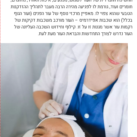
החשיפה התמידית של העור לשמש, מפגעים, איכות האוויר, מזהמים,
חומרים ועוד, גורמת לו לפגיעה מהירה הרבה מעבר לתהליך ההזדקנות
הטבעי שהוא צפוי לו. מאפיין מרכזי נוסף של עור הפנים (ועור הגוף
בכלל) הוא שכבות אפידרמיס – העור מורכב משכבות דקיקות של
רקמות עור אשר מגנות זו על זו. קילוף וחידוש השכבה העליונה של
העור נדרש לצורך התחדשות והבראת העור מעת לעת.