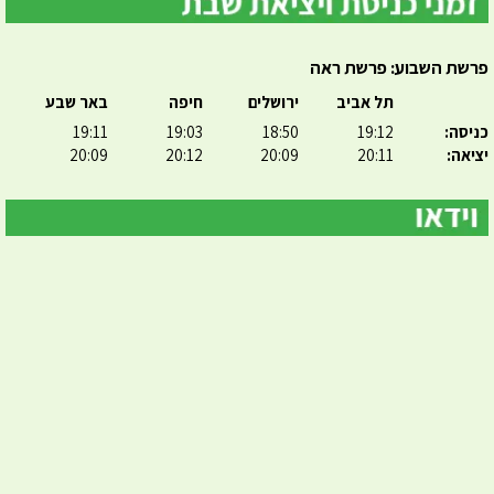
פרשת השבוע: פרשת ראה
תל אביב
ירושלים
חיפה
באר שבע
כניסה:
19:12
18:50
19:03
19:11
יציאה:
20:11
20:09
20:12
20:09