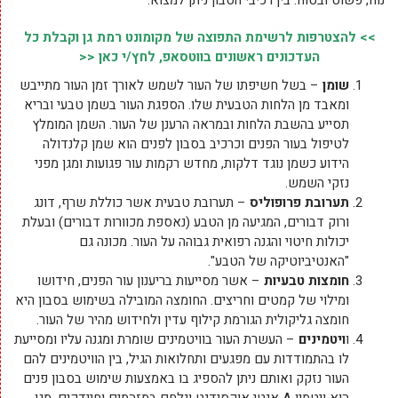
נוח, פשוט ובטוח. בין רכיבי הסבון ניתן למצוא:
>> להצטרפות לרשימת התפוצה של מקומונט רמת גן וקבלת כל
העדכונים ראשונים בווטסאפ, לחץ/י כאן <<
שומן
– בשל חשיפתו של העור לשמש לאורך זמן העור מתייבש
ומאבד מן הלחות הטבעית שלו. הספגת העור בשמן טבעי ובריא
תסייע בהשבת הלחות ובמראה הרענן של העור. השמן המומלץ
לטיפול בעור הפנים וכרכיב בסבון לפנים הוא שמן קלנדולה
הידוע כשמן נוגד דלקות, מחדש רקמות עור פגועות ומגן מפני
נזקי השמש.
תערובת פרופוליס
– תערובת טבעית אשר כוללת שרף, דונג
ורוק דבורים, המגיעה מן הטבע (נאספת מכוורות דבורים) ובעלת
יכולות חיטוי והגנה רפואית גבוהה על העור. מכונה גם
"האנטיביוטיקה של הטבע".
חומצות טבעיות
– אשר מסייעות בריענון עור הפנים, חידושו
ומילוי של קמטים וחריצים. החומצה המובילה בשימוש בסבון היא
חומצה גליקולית הגורמת קילוף עדין ולחידוש מהיר של העור.
ו
ויטמינים
– העשרת העור בוויטמינים שומרת ומגנה עליו ומסייעת
לו בהתמודדות עם מפגעים ותחלואות הגיל, בין הוויטמינים להם
העור נזקק ואותם ניתן להספיג בו באמצעות שימוש בסבון פנים