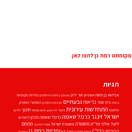
מקומונט רמת גן
לחצו כאן
תגיות
אביהוא בן משה
אור ירוק
אופניים
בחירות מקומיות
ארנונה
בורסת היהלומים
גבעתיים
בריאות
בית ספר
הספארי
הפארק
ביטוח
הבורסה ברמת גן
התחדשות עירונית
חינוך
הלאומי
זינגר
חיות מחמד
ילדים
חיה מנע
ישראל זינגר
כרמל שאמה
כרמל שאמה הכהן
לימודים
משטרה
ליעד אילני
מתחם
מד''א
משטרת ישראל
משרד החינוך
עיריית רמת גן
נדל''ן
הבורסה
עורך דין
נופש
ספורט
עסקים