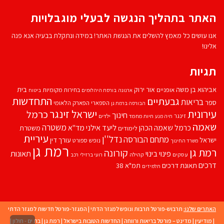
האתר בתהליך הנגשה לבעלי מוגבלויות
אנו עושים כל מאמץ להשלים את הנגשת האתר! במידה ונתקלת בבעיה אנא פנה
אלינו!
תגיות
אביהוא בן משה
בית
אור ירוק
אופניים
בחירות מקומיות
ארנונה
בורסת היהלומים
ביטוח
התחדשות
גבעתיים
בריאות
ספר
הספארי
הפארק הלאומי
הבורסה ברמת גן
עירונית
ישראל זינגר
כרמל
חינוך
זינגר
חיות מחמד
ילדים
חיה מנע
שאמה
משטרה
ליעד אילני
כרמל שאמה הכהן
מד''א
משטרת
לימודים
עיריית
נדל''ן
מתחם הבורסה
ישראל
עורך דין
נופש
ספורט
משרד החינוך
רמת גן
רמת גן
קורונה
פינוי בינוי
תאונות
עסקים
קהילה
רועי ברזילי
רכב
דרכים
תאונת דרכים
תמ"א 38
תלמידים
האתרים שלנו:
תרבוש-פורטל תרבות ונופש למגזר הדתי
|
המגזר-פורטל חדשות למגזר הדתי
|
מודיעין
|
מדינט – פורטל בריאות ורווחה
|
החדשות הטובות בישראל
|
רמת גן
|
בת ים - חולון
|