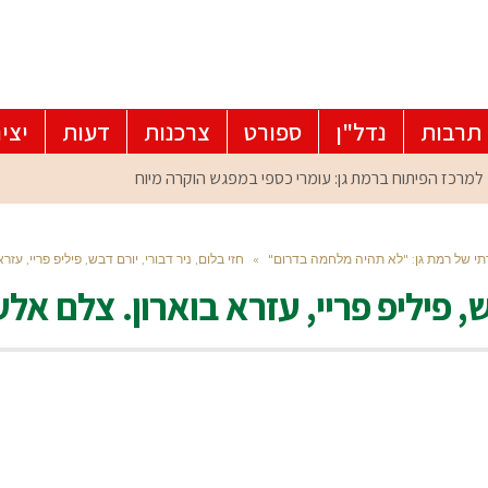
תרבות
נדל"ן
ספורט
צרכנות
דעות
יצי
רתי של רמת גן: "לא תהיה מלחמה בדרום"
»
חזי בלום, ניר דבורי, יורם דבש, פיליפ פריי, עז
בש, פיליפ פריי, עזרא בוארון. צלם אל