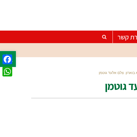
רת קשר
פתח סרגל
ebook
רא בוארון. צלם אלעד גוטמן
tsApp
עד גוטמן