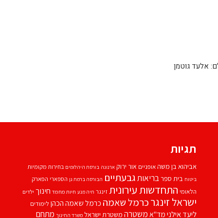
לם: אלעד גוטמן
תגיות
אביהוא בן משה
אור ירוק
אופניים
בחירות מקומיות
ארנונה
בורסת היהלומים
גבעתיים
בריאות
בית ספר
הספארי
הפארק
ביטוח
הבורסה ברמת גן
התחדשות עירונית
חינוך
הלאומי
זינגר
חיות מחמד
ילדים
חיה מנע
ישראל זינגר
כרמל שאמה
כרמל שאמה הכהן
לימודים
משטרה
ליעד אילני
מתחם
מד''א
משטרת ישראל
משרד החינוך