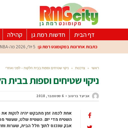
דף הבית
חדשות רמת גן
קהילה
כתבות אחרונות במקומונט רמת גן:
5 יולי, 2026
מה-NBA למרכז הפיתוח ברמת גן: עומרי כספי במפגש הוקרה מיוחד
ראשי
»
צרכנות
»
ניקוי שטיחים וספות בבית הלקוח – לפני ואחרי
ניקוי שטיחים וספות בבית הל
אביעד ברטוב
6 ספטמבר, 2018
אחת לכמה זמן מתבקש יהיה לנקות את ה
השטיח מדי יום. השטיח שלנו, שעשוי מסי
אבק שנכנס לתוך חלל הבית, שערות וחו