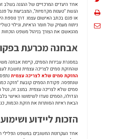
אחד היעדים המרכזיים של ההגנה בשלב ז
הגשת "טענות מקדמיות", המצביעות על פגמי
או פגם בכתב האישום עצמו. דרך נוספת הי
ניתוח מעמיק של חומר הראיות, וגילוי כש
מהנאשם את הצורך בניהול משפט הוכחות א
אבחנה מכרעת בפקוד
במסגרת עבירות הסמים, קיימת אבחנה משפט
שהחזקת סמים לצריכה עצמית נחשבת לעבי
החזקת סמים שלא לצריכה עצמית
נתפסת 
שנתפסה. פקודת הסמים קובעת "חזקה כמות
סמים שלא לצריכה עצמית. במצב זה, נטל 
הגדולה, הסמים נועדו לשימושו האישי בל
הבאת ראיות הסותרות את חזקת הכמות, כגו
הזכות ליידוע ושימו
אחד העקרונות החשובים במשפט הפלילי ה