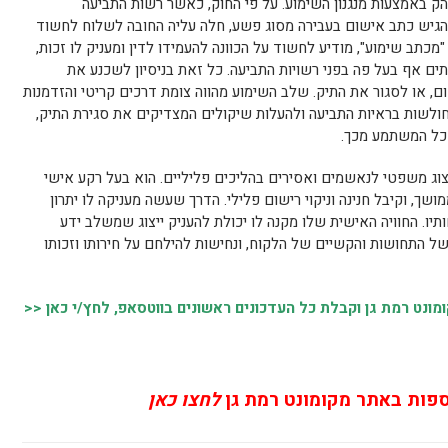
מובהק באמצעות מנגנון השימוע. על פי החוק, כאשר רשות התביעה
גיש כתב אישום בעבירה מסוג פשע, חלה עליה החובה לשלוח לחשוד
"מכתב שימוע", מודיע לחשוד על הכוונה להעמידו לדין ומעניק לו זכות,
ב ולעיתים אף בעל פה בפני רשויות התביעה. כל זאת בניסיון לשכנע את
, או לסגור את התיק. שלב השימוע מהווה צומת דרכים קריטי והזדמנות
חולשות בראיות התביעה ולהעלות שיקולים המצדיקים את סגירת התיק,
 כל המשתמע מכך.
ייצוג משפטי לנאשמים ואסירים בהליכים פליליים. הוא בעל רקע אישי
ושך, וקיבל חנינה וניקוי רישום פלילי. הדרך שעשה מעניקה לו יתרון
ו. החוויה האישית שלו מקנה לו יכולת להעניק ייצוג שמשלב ידע
 התחושות והקשיים של הלקוח, ונחישות להילחם על חירותו וזכותו
נט רמת גן וקבלת כל העדכונים ראשונים בווטסאפ, לחץ/י כאן <<
ספות באתר מקומונט רמת גן
לחצו כאן