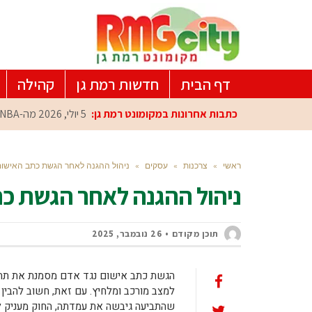
דף הבית
חדשות רמת גן
קהילה
כתבות אחרונות במקומונט רמת גן:
5 יולי, 2026
מה-NBA למרכז הפיתוח ברמת גן: עומרי כספי במפגש הוקרה מיוחד
ראשי
»
צרכנות
»
עסקים
»
ניהול ההגנה לאחר הגשת כתב האישו
ניהול ההגנה לאחר הגשת כ
תוכן מקודם
26 נובמבר, 2025
הגשת כתב אישום נגד אדם מסמנת את תחי
למצב מורכב ומלחיץ. עם זאת, חשוב להבין 
שהתביעה גיבשה את עמדתה, החוק מעניק ל