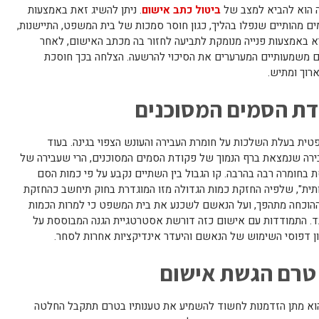
ה הוא להביא למצב של
ביטול כתב אישום
. ניתן להשיג זאת באמצעות
ם מהותיים שנפלו בהליך, כגון חוסר סמכות של בית המשפט, התיישנות,
א באמצעות פנייה מנומקת לתביעה לחזור בה מכתב האישום, לאחר
לים משמעותיים המערערים את הסיכוי להרשעה. הצלחה בכך חוסכת
רוך ומתיש.
ת הסמים המסוכנים
ית בעלת השלכות על חומרת העבירה והעונש הצפוי בגינה. בעוד
רה שנמצאת ברף הנמוך של פקודת הסמים המסוכנים, הרי שעבירה של
בחומרה רבה בהרבה. קו הגבול בין השתיים נקבע על פי כמות הסם
ית", שלפיה החזקת כמות הגדולה מזו המוגדרת בחוק תיחשב כהחזקת
ההוכחה מתהפך, ועל הנאשם לשכנע את בית המשפט כי למרות הכמות
בד. התמודדות עם אישום כזה דורשת אסטרטגיית הגנה המבוססת על
ן דפוסי השימוש של הנאשם והיעדר אינדיקציות אחרות לסחר.
ע טרם הגשת אישום
וא מתן הזדמנות לחשוד להשמיע את טענותיו בטרם תתקבל החלטה