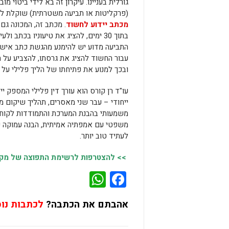
גורלית בעניינו. עיקרון זה בא לידי ביטוי 
(פרקליטות או תביעה משטרתית) שוקלת לה
מכתב יידוע לחשוד
. מכתב זה, המכונה גם 
בתוך 30 ימים, להציג את טיעוניו בכת
התביעה מדוע יש להימנע מהגשת כתב אישום
עבור החשוד להציג את גרסתו, להצביע על 
ובכך למנוע את פתיחתו של הליך פלילי על
עו"ד רן קורס הוא עורך דין פלילי המספק 
ייחודי – עבר שני מאסרים, תהליך שיקום ממ
משמעותי בהבנת המערכת והתמודדות לקוחותי
משפטי עם אמפתיה אמיתית, הבנה עמוקה של
לעתיד טוב יותר.
>> להצטרפות לרשימת התפוצה של מקומו
WhatsApp
Facebook
אהבתם את הכתבה?
לכתבות נו