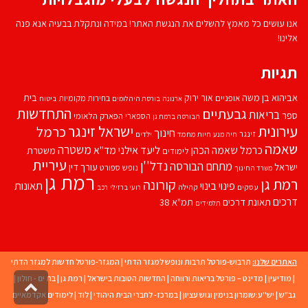
אנו עושים כל מאמץ להשלים את הנגשת האתר! במידה ונתקלת בבעיה אנא פנה
אלינו!
תגיות
אביהוא בן משה
בית
אור ירוק
אופניים
בחירות מקומיות
ארנונה
בורסת היהלומים
ביטוח
התחדשות
גבעתיים
בריאות
ספר
הספארי
הפארק הלאומי
הבורסה ברמת גן
עירונית
ישראל זינגר
כרמל
חינוך
זינגר
חיות מחמד
ילדים
חיה מנע
שאמה
משטרה
ליעד אילני
כרמל שאמה הכהן
מד''א
משטרת
לימודים
עיריית
נדל''ן
מתחם הבורסה
ישראל
עורך דין
נופש
ספורט
משרד החינוך
רמת גן
רמת גן
קורונה
פינוי בינוי
תאונות
עסקים
קהילה
רועי ברזילי
רכב
דרכים
תאונת דרכים
תמ"א 38
תלמידים
האתרים שלנו:
תרבוש-פורטל תרבות ונופש למגזר הדתי
|
המגזר-פורטל חדשות למגזר הדתי
|
מודיעין
|
מדינט – פורטל בריאות ורווחה
|
החדשות הטובות בישראל
|
רמת גן
|
בת ים - חולון
|
גליל
גב"ש
|
יש''ע:שומרון בנימין וגוש עציון
|
במרכז- לחברי הבית היהודי
|
לוד
|
לימודים אקדמאיים
לרא