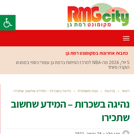
פתח סרגל
תפריט
כתבות אחרונות במקומונט רמת גן:
5 יולי, 2026
מה-NBA למרכז הפיתוח ברמת גן: עומרי כספי במפגש
הוקרה מיוחד
ראשי
»
צרכנות
»
עצה משפטית
»
נהיגה בשכרות – המידע שחשוב שתכירו
נהיגה בשכרות – המידע שחשוב
שתכירו
ערן הלר
26 ינואר, 2021