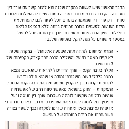
הדבר הראשון שיש לעשות במקרה שכזה הוא ליצור קשר עם עורך דין
תעבורה בהקדם. זכרו שמדובר בעבירה חמורה שיש לה השלכות ארוכות
טווח – רק עורך דין שמתמחה בתחום יוכל לעזור לכם להפחית את
מידת הענישה, לפעמים בצורה מהותית ביותר, ללא קנס או כליאה
ושלילת רישיון הרבה פחות ממושכת. עורך דין מנוסה יוכל לפעול
במספר מישורים על מנת להקל בענישה שלכם:
המרת האישום לנהיגה תחת השפעת אלכוהול – במקרה שכזה
לא קיים מאסר בפועל והשלילה הרבה יותר קצרה, מקסימום של
3 חודשים.
הקלה בגובה הקנס – עורך הדין יכול להראות שהנאשם נמצא
במצב כלכלי קשה, משכורתו נמוכה או שהוא חולה ונדרש
לתרופות יקרות ובכך להקטין משמעותית את גובה הקנס הכספי.
התמקחות – החוק בישראל מאפשר טווח רחב של אפשרויות
ענישה בכל מה שקשור לנהיגה בשכרות. עורך דין מנוסה ובעל
מוניטין יכול לנסות לשכנע את השופט כי מדובר באדם נורמטיבי
או שהיו נסיבות כאלו ואחרות שגרמו למקרה ובכך לשפר בצורה
משמעותית את מידת החומרה של הענישה.