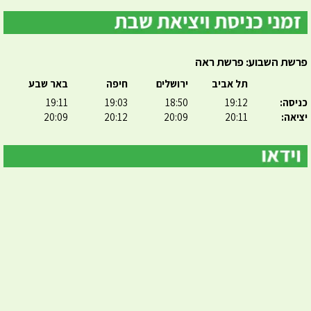
פרשת השבוע: פרשת ראה
תל אביב
ירושלים
חיפה
באר שבע
כניסה:
19:12
18:50
19:03
19:11
יציאה:
20:11
20:09
20:12
20:09