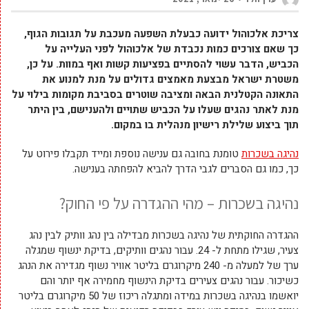
צריכת אלכוהול ידועה כבעלת השפעה מעכבת על תגובות הגוף,
כך שאם צורכים כמות נכבדת של אלכוהול לפני העלייה על
הכביש, הדבר עשוי להסתיים בפציעות קשות ואף במוות. על כן,
משטרת ישראל מבצעת מאמצים גדולים על מנת למנוע את
התאונה הקטלנית הבאה ומציבה שוטרים בסביבת מקומות בילוי על
מנת לאתר נהגים שעלו על הכביש שתויים ולהענישם, בין היתר
תוך ביצוע שלילת רישיון מנהלית בו במקום.
נהיגה בשכרות
טומנת בחובה גם ענישה נוספת ומייד תקבלו פירוט על
כך, כמו גם הסברים לגבי הדרך להביא להפחתה בענישה.
נהיגה בשכרות – מהי ההגדרה על פי החוק?
ההגדרה החוקתית של נהיגה בשכרות מבדילה בין נהג וותיק לבין נהג
צעיר, שגילו מתחת ל- 24. עבור נהגים וותיקים, בדיקת ינשוף שמגלה
ערך של למעלה מ- 240 מיקרוגרם בליטר אוויר נשוף מגדירה את הנהג
כשיכור. עבור נהגים צעירים בדיקת הינשוף מחמירה אף יותר והם
יואשמו בנהיגה בשכרות במידה ומתגלה ריכוז של 50 מיקרוגרם בליטר