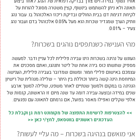
אוויר נשוף. במידה ויש צורך בבדיקה רפואית של הנהג לאחר ביצוע
תאונה ולא ניתן להשתמש בינשוף, קצין משטרה מסוגל להורות על
לקיחת דגימת דם בבית החולים ובדיקת ריכוז האלכוהול בו. עבור נהג
וותיק הערך שמגדיר שכרות הוא מעל 0.05% אלכוהול בדם ועבור נהג
צעיר – 0.01%.
מהי הענישה כשנתפסים נוהגים בשכרות?
העונש על נהיגה בשכרות הינו עבירה פלילית לכל עניין ודבר. למעשה
מספיק שתשתו כוס בירה אחת של ליטר ותנהגו, ואתם מסכנים את
עצמכם באישום פלילי חמור. ומשום שמדובר בעבירה פלילית, הענישה
המיוחסת הינה קשה ביותר וכוללת בין היתר – שלילה מנהלית של רישיון
הנהיגה בו במקום ולמשך שנתיים לאחר משפט, שלילה למשך ארבע
שנים במידה ובוצעה עבירה דומה עד שנה מיום זו הראשונה, קנסות של
אלפי שקלים ואפילו מאסר בפועל, אם גרמתם לתאונה עם נפגעים.
>> להצטרפות לרשימת התפוצה של מקומונט רמת גן וקבלת כל
העדכונים ראשונים בווטסאפ, לחץ/י כאן <<
אני מואשם בנהיגה בשכרות – מה עליי לעשות?